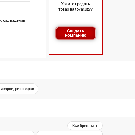
Хотите продать
товар на tovar.uz??
рских изделий
Создать
компанию
иварки, рисоварки
Все бренды