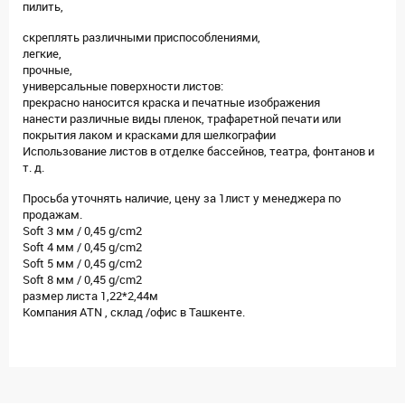
пилить,
скреплять различными приспособлениями,
легкие,
прочные,
универсальные поверхности листов:
прекрасно наносится краска и печатные изображения
нанести различные виды пленок, трафаретной печати или
покрытия лаком и красками для шелкографии
Использование листов в отделке бассейнов, театра, фонтанов и
т. д.
Просьба уточнять наличие, цену за 1лист у менеджера по
продажам.
Soft 3 мм / 0,45 g/cm2
Soft 4 мм / 0,45 g/cm2
Soft 5 мм / 0,45 g/cm2
Soft 8 мм / 0,45 g/cm2
размер листа 1,22*2,44м
Компания ATN , склад /офис в Ташкенте.