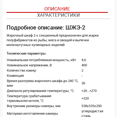
ОПИСАНИЕ
ХАРАКТЕРИСТИКИ
Подробное описание: ШЖЭ-2
Жарочный шкаф 2-х секционный предназначен для жарки
полуфабрикатов из рыбы, мяса и овощей и выпечки
мелкоштучных кулинарных изделий.
Технические параметры:
Номинальная потребляемая мощность, кВт
9,6
Номинальное напряжение, В
400
Количество камер
2
Конвекция
-
Время разогрева жарочного шкафа до 240 °C,
30
мин
Диапазон регулирования температуры, °C
+20...+270
Температура срабатывания
+320
термовыключателя, °C
Внутренние размеры камеры, мм
538x535x290
углеродистая
Материал изготовления камеры
сталь