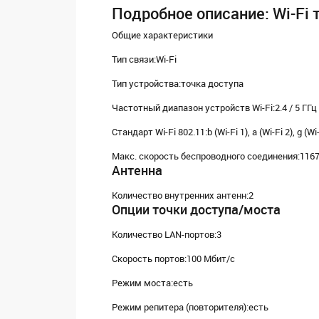
Подробное описание: Wi-Fi 
Общие характеристики
Тип связи:Wi-Fi
Тип устройства:точка доступа
Частотный диапазон устройств Wi-Fi:2.4 / 5 ГГ
Стандарт Wi-Fi 802.11:b (Wi-Fi 1), a (Wi-Fi 2), g (Wi-F
Макс. скорость беспроводного соединения:116
Антенна
Количество внутренних антенн:2
Опции точки доступа/моста
Количество LAN-портов:3
Скорость портов:100 Мбит/с
Режим моста:есть
Режим репитера (повторителя):есть