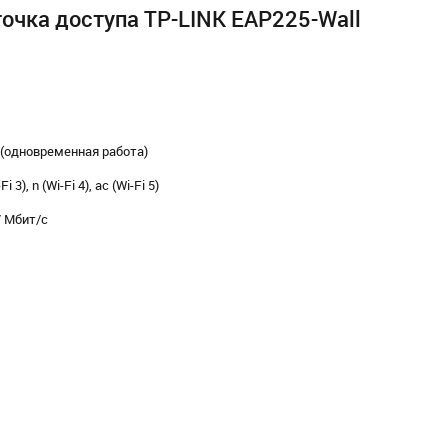
точка доступа TP-LINK EAP225-Wall
ц (одновременная работа)
i 3), n (Wi-Fi 4), ac (Wi-Fi 5)
7 Мбит/с