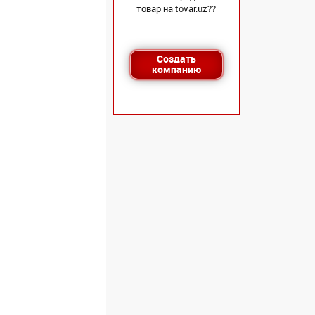
товар на tovar.uz??
Создать
компанию