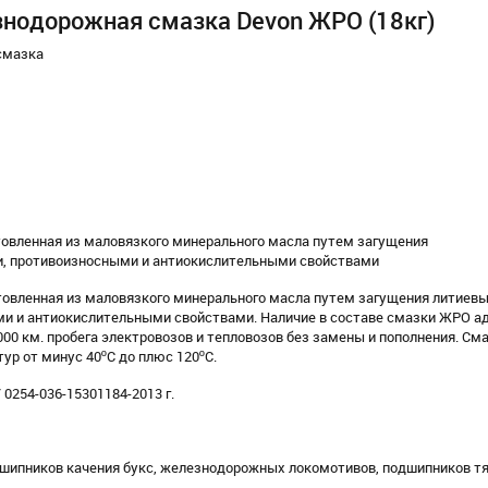
знодорожная смазка Devon ЖРО (18кг)
смазка
овленная из маловязкого минерального масла путем загущения
, противоизносными и антиокислительными свойствами
товленная из маловязкого минерального масла путем загущения литиев
и и антиокислительными свойствами. Наличие в составе смазки ЖРО ад
00 км. пробега электровозов и тепловозов без замены и пополнения. См
ур от минус 40ºС до плюс 120ºС.
0254-036-15301184-2013 г.
ипников качения букс, железнодорожных локомотивов, подшипников т