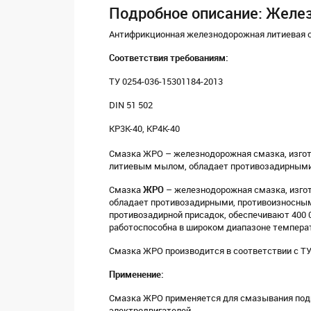
Подробное описание: Желе
Антифрикционная железнодорожная литиевая 
Соответствия требованиям:
ТУ 0254-036-15301184-2013
DIN 51 502
KP3K-40, KP4K-40
Смазка ЖРО – железнодорожная смазка, изгот
литиевым мылом, обладает противозадирными
Смазка
ЖРО
– железнодорожная смазка, изго
обладает противозадирными, противоизносным
противозадирной присадок, обеспечивают 400 0
работоспособна в широком диапазоне температ
Смазка ЖРО производится в соответствии с ТУ 
Применение:
Смазка ЖРО применяется для смазывания подш
электродвигателей.