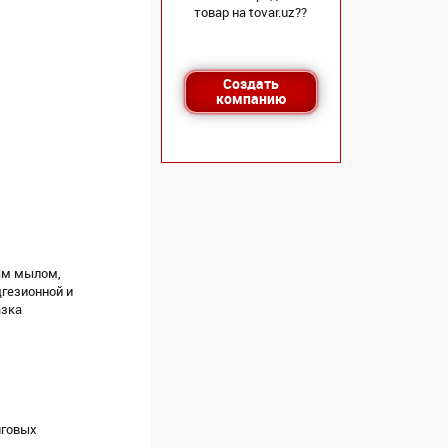
товар на tovar.uz??
Создать
компанию
ым мылом,
гезионной и
азка
яговых