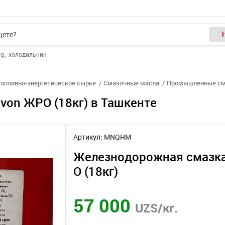
ng
холодильник
Топливно-энергетическое сырье
Смазочные масла
Промышленные см
on ЖРО (18кг) в Ташкенте
Артикул: MNQHM
Железнодорожная смазк
О (18кг)
57 000
UZS/кг.