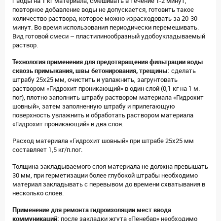
г воды на 1 кг материала, смешивать в течение 1-2 минут,
повторное добавление воды не допускается, готовить такое
количество раствора, которое можно израсходовать за 20-30
минут. Во время использования периодически перемешивать.
Вид готовой смеси – пластилинообразный удобоукладываемый
раствор.
Технология применения для предотвращения фильтрации воды
сквозь примыкания, швы бетонирования, трещины:
сделать
штрабу 25х25 мм, очистить и увлажнить, загрунтовать
раствором «Гидрохит проникающий» в один слой (0,1 кг на 1 м.
пог), плотно заполнить штрабу раствором материала «Гидрохит
шовный», затем заполненную штрабу и прилегающую
поверхность увлажнить и обработать раствором материала
«Гидрохит проникающий» в два слоя.
Расход материала «Гидрохит шовный» при штрабе 25х25 мм
составляет 1,5 кг/п.пог.
Толщина закладываемого слоя материала не должна превышать
30 мм, при герметизации более глубокой штрабы необходимо
материал закладывать с перевывом до времени схватывания в
несколько слоев.
Применение для ремонта гидроизоляции мест ввода
коммуникаций:
после закладки жгута «Пенебар» необходимо