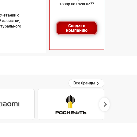
товар на tovar.uz??
очетании с
й зачистки,
Создать
атурального
компанию
Все бренды