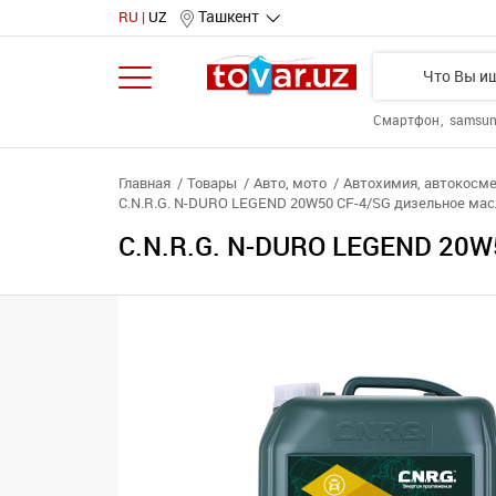
Ташкент
RU
UZ
Смартфон
samsu
Главная
Товары
Авто, мото
Автохимия, автокосме
C.N.R.G. N-DURO LEGEND 20W50 CF-4/SG дизельное масл
C.N.R.G. N-DURO LEGEND 20W5