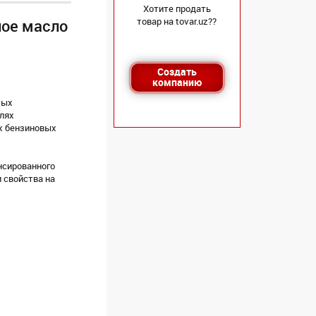
Хотите продать
товар на tovar.uz??
ное масло
Создать
компанию
тых
лях
х бензиновых
нсированного
 свойства на