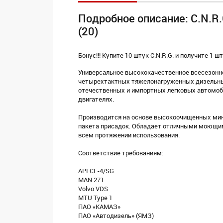
Подробное описание: C.N.R
(20)
Бонус!!! Купите 10 штук C.N.R.G. и получите 1 
Универсальное высококачественное всесезонн
четырехтактных тяжелонагруженных дизельных
отечественных и импортных легковых автомоб
двигателях.
Производится на основе высокоочищенных мин
пакета присадок. Обладает отличными моющим
всем протяжении использования.
Соответствие требованиям:
API CF-4/SG
MAN 271
Volvo VDS
MTU Type 1
ПАО «КАМАЗ»
ПАО «Автодизель» (ЯМЗ)