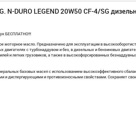
.G. N-DURO LEGEND 20W50 CF-4/SG дизель
штук БЕСПЛАТНО!!!
ое моторное масло. Предназначено для эксплуатации в высокооборотис
 двигателях с турбонаддувом и без, в дизельных и бензиновых двигате
илей и легких грузовиков, а также в высокофорсированных безнаддувны
еральных базовых масел с использованием высокоэффективного сбала
и и диспергирующими и противоизносными свойствами. Сохраняет свои