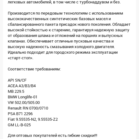
легковых автомобилей, в том числе с турбонаддувом и без.
Производится по передовым технологиям с использованием
высококачественных синтетических базовых масел и
сбалансированного пакета присадок нового поколения. Обладает
высокой стойкостью к старению, гарантируя надежную защиту
от образования шлама и отложений на поршнях и выпускных
клапанах. Обеспечивает отличные пусковые качества и
высокую надежность смазывания холодного двигателя.
Идеально подходит для городского режима эксплуатации
«старт-стоп».
Соответствие требованиям:
API SN/CF
ACEA A3/B3/B4
MB 229.5
BMW Longlife-01
VW 502.00/505.00
Renault RN 0700/0710
PSA B71 2296
Fiat 9.55535-N2, 9.55535-Z2
GM LL-B-025
Для оптовых покупателей есть гибкие скидки!!!