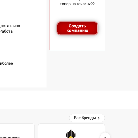
товар на tovar.uz??
достаточно
Создать
компанию
 Работа
аиболее
Все бренды