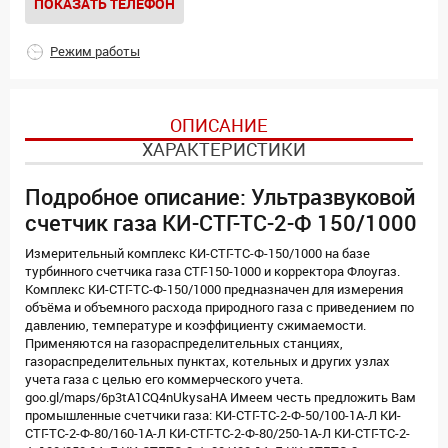
ПОКАЗАТЬ ТЕЛЕФОН
Режим работы
ОПИСАНИЕ
ХАРАКТЕРИСТИКИ
Подробное описание: Ультразвуковой
счетчик газа КИ-СТГ-ТС-2-Ф 150/1000
Измерительный комплекс КИ-СТГ-ТС-Ф-150/1000 на базе
турбинного счетчика газа СТГ-150-1000 и корректора Флоугаз.
Комплекс КИ-СТГ-ТС-Ф-150/1000 предназначен для измерения
объёма и объемного расхода природного газа с приведением по
давлению, температуре и коэффициенту сжимаемости.
Применяются на газораспределительных станциях,
газораспределительных пунктах, котельных и других узлах
учета газа с целью его коммерческого учета.
goo.gl/maps/6p3tA1CQ4nUkysaHA Имеем честь предложить Вам
промышленные счетчики газа: КИ-СТГ-ТС-2-Ф-50/100-1А-Л КИ-
СТГ-ТС-2-Ф-80/160-1А-Л КИ-СТГ-ТС-2-Ф-80/250-1А-Л КИ-СТГ-ТС-2-