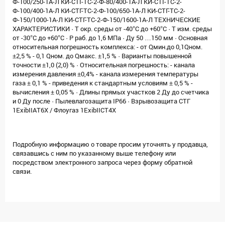
Ф-100/250-1А-Л КИ-СТГ-ТС-2-Ф-80/400-1А-Л КИ-СТГ-ТС-2-
Ф-100/400-1А-Л КИ-СТГ-ТС-2-Ф-100/650-1А-Л КИ-СТГ-ТС-2-
Ф-150/1000-1А-Л КИ-СТГ-ТС-2-Ф-150/1600-1А-Л ТЕХНИЧЕСКИЕ
ХАРАКТЕРИСТИКИ · Т окр. среды от -40°С до +60°С · Т изм. среды
от -30°С до +60°С · Р раб. до 1,6 МПа · Ду 50 …150 мм · Основная
относительная погрешность комплекса: - от Qмин.до 0,1Qном.
±2,5 % - 0,1 Qном. до Qмакс. ±1,5 % · Варианты повышенной
точности ±1,0 (2,0) % · Относительная погрешность: - канала
измерения давления ±0,4% - канала измерения температуры
газа ± 0,1 % - приведения к стандартным условиям ± 0,5 % -
вычисления ± 0,05 % · Длины прямых участков 2 Ду до счетчика
и 0 Ду после · Пылевлагозащита IP66 · Взрывозащита СТГ
1ЕхibIIAT6X / Флоугаз 1ExibIIСT4Х
Подробную информацию о товаре просим уточнять у продавца,
связавшись с ним по указанному выше телефону или
посредством электронного запроса через форму обратной
связи.