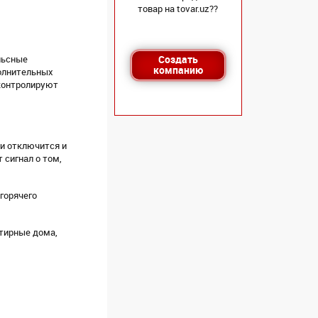
товар на tovar.uz??
льсные
Создать
компанию
олнительных
 контролируют
ки отключится и
сигнал о том,
горячего
ртирные дома,