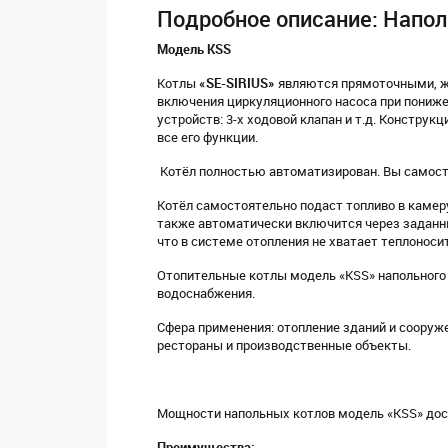
Подробное описание: Напол
Модель
KSS
Котлы
«
SE
-
SIRIUS
»
являются прямоточными, жа
включения циркуляционного насоса при пониже
устройств: 3-х ходовой клапан и т.д. Констру
все его функции.
Котёл полностью автоматизирован. Вы самост
Котёл самостоятельно подаст топливо в камер
также автоматически включится через заданны
что в системе отопления не хватает теплоносит
Отопительные котлы модель «KSS» напольного т
водоснабжения.
Сфера применения: отопление зданий и сооруж
рестораны и производственные объекты.
Мощности напольных котлов модель «KSS» дост
Преимущества: