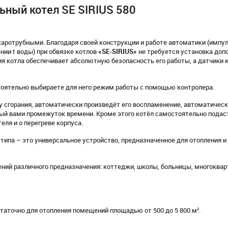
ьный котел SE SIRIUS 580
ротрубными. Благодаря своей конструкции и работе автоматики (импу
нии t воды) при обвязке котлов
«
SE
-
SIRIUS
»
не требуется установка доп
кция котла обеспечивает абсолютную безопасность его работы, а датчики
оятельно выбираете для него режим работы с помощью контролера.
у сгорания, автоматически произведёт его воспламенение, автоматичес
й вами промежуток времени. Кроме этого котёл самостоятельно подаст 
еля и о перегреве корпуса.
ипа – это универсальное устройство, предназначенное для отопления и 
ений различного предназначения: коттеджи, школы, больницы, многоква
аточно для отопления помещений площадью от 500 до 5 800 м².