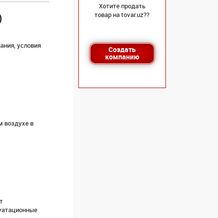
Хотите продать
товар на tovar.uz??
)
ания, условия
Создать
компанию
м воздухе в
т
луатационные