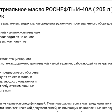
триальное масло РОСНЕФТЬ И-40А ( 205 л 
ук
 в различных видах малои средненагруженного промышленного оборудов
аний к антиокислительным
роизводится на основе
вых компонентов
темах стационарного
системах дорожностроительной и иной техники, работающей на открыто
 предпускового обогрева
зуют также в мало- и
равляющих скольжения и
е требуются смазочные
ствами.
и не является спецификацией. Типичные характеристики продукции могу
рмативно-технической документацией, не влияющих на заявленные эксп