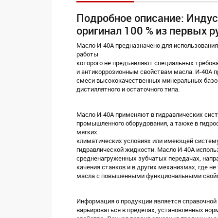
Подробное описание: Индус
оригинал 100 % из первых р
Масло И-40А предназначено для использования
работы
которого не предъявляют специальных требов
и антикоррозионным свойствам масла. И-40А п
смеси высококачественных минеральных базо
дистиллятного и остаточного типа.
Масло И-40А применяют в гидравлических сис
промышленного оборудования, а также в гидро
мягких
климатических условиях или имеющей систему
гидравлической жидкости. Масло И-40А исполь
средненагруженных зубчатых передачах, нап
качения станков и в других механизмах, где н
масла с повышенными функциональными свой
Информация о продукции является справочной 
варьироваться в пределах, установленных но