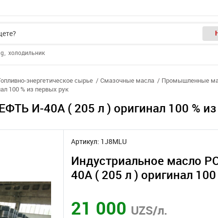
ng
холодильник
Топливно-энергетическое сырье
Смазочные масла
Промышленные ма
ал 100 % из первых рук
ТЬ И-40А ( 205 л ) оригинал 100 % из
Артикул: 1J8MLU
Индустриальное масло Р
40А ( 205 л ) оригинал 10
х рук
21 000
UZS/л.