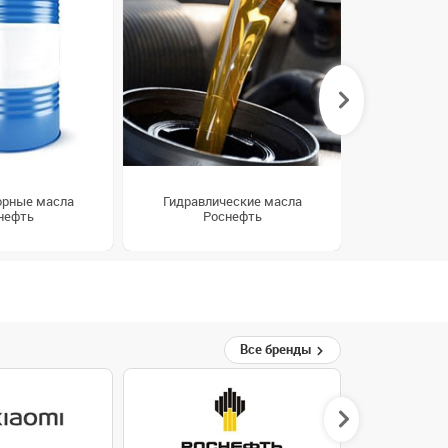
орные масла
Гидравлические масла
Редукт
нефть
Роснефть
Ро
Все бренды