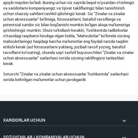
ajoyib maydon bo'ladi. Buning uchun siz saytda bepul ro'yxatdan o'tishingiz
va xaridorlarni kompaniyangiz va tijorat takliflaringiz bilan tanishtirish
uchun shaxsiy sahifani tashkil qilishingiz kerak. Siz "Zinalar va zinalar
uchun aksessuarlar" bo'limiga, fotosuratlarni, batafsil tavsiflarga va
potentsial xaridor siz bilan bog'lanishi mumkin bo'lgan aloqa ma'lumotiga
qo'shishingiz mumkin. Shuni ta'kidlash kerakki, Toshkentda tadbirkorlar
o'rtasidagi raqobatni hisobga olgan holda, "Mahsulotlar" bo'limida sizning
mahsulotlaringiz haqidagi barcha ma'lumotlar eng foydali tarzda taqdim
etilishi kerak (asl fotosuratlarni yuklang, jozibali tavsif yozing, batafsil
tavsiflarni ko'rsating), shunda sayt tashrif buyuruvchilari "Zinalar va zinalar
uchun aksessuarlar" sarlavhasi ostida sizning taklifingizni tanlashlari
kerak.
Sotuvchi "Zinalar va zinalar uchun aksessuarlar Toshkentda" sarlavhasi
ostida keltirilgan ma'lumotlar uchun javobgardir.
XARIDORLAR UCHUN
SOTUVCHILAR / KOMPANIYALAR UCHUN