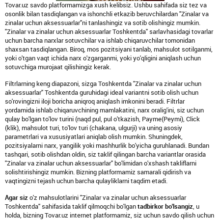
Tovar.uz savdo platformamizga xush kelibsiz. Ushbu sahifada siz tez va
osonlik bilan tasdiqlangan va ishonchli etkazib beruvchilardan "Zinalar va
zinalar uchun aksessuarlar"ni tanlashingiz va sotib olishingiz mumkin.
"Zinalar va zinalar uchun aksessuarlar Toshkentda" sarlavhasidagi tovarlar
uchun barcha narxlar sotuvchilar va ishlab chiqaruvchilar tomonidan
shaxsan tasdiqlangan. Biroq, mos pozitsiyani tanlab, mahsulot sotilganmi,
yoki o'tgan vaqt ichida narx o'zgarganmi, yoki yo'qligini aniqlash uchun
sotuvchiga murojaat qilishingiz kerak.
Filtrlarning keng diapazoni, sizga Toshkentda "Zinalar va zinalar uchun
aksessuarlar" Toshkentda guruhidagi ideal variantni sotib olish uchun
so'rovingizni iloji boricha aniqroq aniqlash imkonini beradi. Filtrlar
yordamida ishlab chiqaruvchining mamlakatini, narx oralig'ini, siz uchun
qulay bo'lgan to'lov turini (naqd pul, pul o'tkazish, Payme(Peymi), Click
(klik), mahsulot turi, to'lov turi (chakana, ulgurji) va uning asosiy
parametrlari va xususiyatlari aniqlab olish mumkin. Shuningdek,
pozitsiyalarni narx, yangilik yoki mashhurlik bo'yicha guruhlanadi. Bundan
tashqari, sotib olishdan oldin, siz taklif qilingan barcha variantlar orasida
"Zinalar va zinalar uchun aksessuarlar" bo'limidan o'xshash takliflarni
solishtirishingiz mumkin. Bizning platformamiz samarali qidirish va
vaqtingizni tejash uchun barcha qulayliklarni taqdim etadi.
Agar siz
o'z mahsulotlarini "Zinalar va zinalar uchun aksessuarlar
Toshkentda" sahifasida taklif qilmoqchi bo'lgan
tadbirkor bo'lsangiz
, u
holda, bizning Tovar.uz internet platformamiz, siz uchun savdo qilish uchun