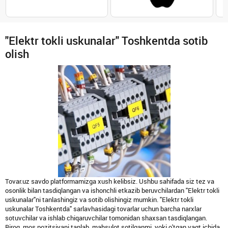
"Elektr tokli uskunalar" Toshkentda sotib
olish
Tovar.uz savdo platformamizga xush kelibsiz. Ushbu sahifada siz tez va
osonlik bilan tasdiqlangan va ishonchli etkazib beruvchilardan "Elektr tokli
uskunalar"ni tanlashingiz va sotib olishingiz mumkin. "Elektr tokli
uskunalar Toshkentda" sarlavhasidagi tovarlar uchun barcha narxlar
sotuvchilar va ishlab chiqaruvchilar tomonidan shaxsan tasdiqlangan.
Biroq, mos pozitsiyani tanlab, mahsulot sotilganmi, yoki o'tgan vaqt ichida