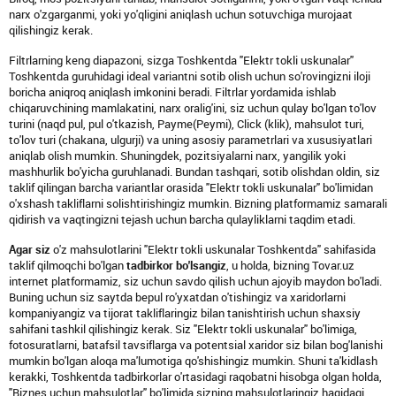
narx o'zgarganmi, yoki yo'qligini aniqlash uchun sotuvchiga murojaat
qilishingiz kerak.
Filtrlarning keng diapazoni, sizga Toshkentda "Elektr tokli uskunalar"
Toshkentda guruhidagi ideal variantni sotib olish uchun so'rovingizni iloji
boricha aniqroq aniqlash imkonini beradi. Filtrlar yordamida ishlab
chiqaruvchining mamlakatini, narx oralig'ini, siz uchun qulay bo'lgan to'lov
turini (naqd pul, pul o'tkazish, Payme(Peymi), Click (klik), mahsulot turi,
to'lov turi (chakana, ulgurji) va uning asosiy parametrlari va xususiyatlari
aniqlab olish mumkin. Shuningdek, pozitsiyalarni narx, yangilik yoki
mashhurlik bo'yicha guruhlanadi. Bundan tashqari, sotib olishdan oldin, siz
taklif qilingan barcha variantlar orasida "Elektr tokli uskunalar" bo'limidan
o'xshash takliflarni solishtirishingiz mumkin. Bizning platformamiz samarali
qidirish va vaqtingizni tejash uchun barcha qulayliklarni taqdim etadi.
Agar siz
o'z mahsulotlarini "Elektr tokli uskunalar Toshkentda" sahifasida
taklif qilmoqchi bo'lgan
tadbirkor bo'lsangiz
, u holda, bizning Tovar.uz
internet platformamiz, siz uchun savdo qilish uchun ajoyib maydon bo'ladi.
Buning uchun siz saytda bepul ro'yxatdan o'tishingiz va xaridorlarni
kompaniyangiz va tijorat takliflaringiz bilan tanishtirish uchun shaxsiy
sahifani tashkil qilishingiz kerak. Siz "Elektr tokli uskunalar" bo'limiga,
fotosuratlarni, batafsil tavsiflarga va potentsial xaridor siz bilan bog'lanishi
mumkin bo'lgan aloqa ma'lumotiga qo'shishingiz mumkin. Shuni ta'kidlash
kerakki, Toshkentda tadbirkorlar o'rtasidagi raqobatni hisobga olgan holda,
"Biznes uchun mahsulotlar" bo'limida sizning mahsulotlaringiz haqidagi