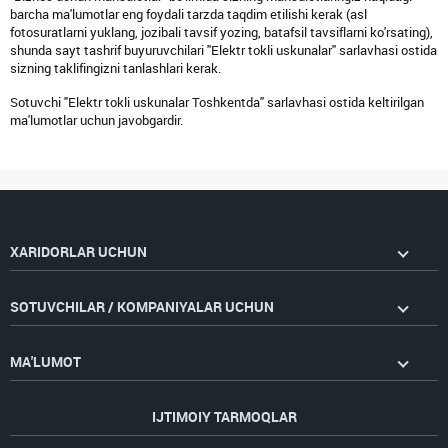
barcha ma'lumotlar eng foydali tarzda taqdim etilishi kerak (asl
fotosuratlarni yuklang, jozibali tavsif yozing, batafsil tavsiflarni ko'rsating),
shunda sayt tashrif buyuruvchilari "Elektr tokli uskunalar" sarlavhasi ostida
sizning taklifingizni tanlashlari kerak.
Sotuvchi "Elektr tokli uskunalar Toshkentda" sarlavhasi ostida keltirilgan
ma'lumotlar uchun javobgardir.
XARIDORLAR UCHUN
SOTUVCHILAR / KOMPANIYALAR UCHUN
MA'LUMOT
IJTIMOIY TARMOQLAR