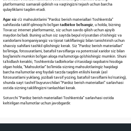
platformamiz samarali qidirish va vaqtingizni tejash uchun barcha
qulayliklarni taqdim etadi.
Agar siz
o'z mahsulotlarini "Pardoz berish materiallari Toshkentda"
sahifasida taklif qilmoqchi bo'lgan
tadbirkor bo'lsangiz
, u holda, bizning
Tovar.uz internet platformamiz, siz uchun savdo qilish uchun ajoyib
maydon bo'ladi. Buning uchun siz saytda bepul ro'yxatdan o'tishingiz va
xaridorlarni kompaniyangiz va tijorat takliflaringiz bilan tanishtirish uchun
shaxsiy sahifani tashkil qilishingiz kerak. Siz "Pardoz berish materiallari"
bo'limiga, fotosuratlarni, batafsil tavsiflarga va potentsial xaridor siz bilan
bog'lanishi mumkin bo'lgan aloqa ma'lumotiga qo'shishingiz mumkin. Shuni
ta'kidlash kerakki, Toshkentda tadbirkorlar o'rtasidagi raqobatni hisobga
olgan holda, "Mahsulotlar" bo'limida sizning mahsulotlaringiz haqidagi
barcha ma'lumotlar eng foydali tarzda taqdim etilishi kerak (asl
fotosuratlarni yuklang, jozibali tavsif yozing, batafsil tavsiflarni ko'rsating),
shunda sayt tashrif buyuruvchilari "Pardoz berish materiallari" sarlavhasi
ostida sizning taklifingizni tanlashlari kerak.
Sotuvchi "Pardoz berish materiallari Toshkentda" sarlavhasi ostida
keltirilgan ma'lumotlar uchun javobgardir.