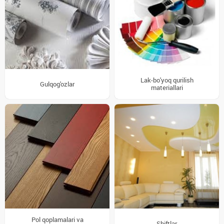
Lak-bo'yoq qurilish
Gulqog'ozlar
materiallari
Pol qoplamalari va
Shiftlar