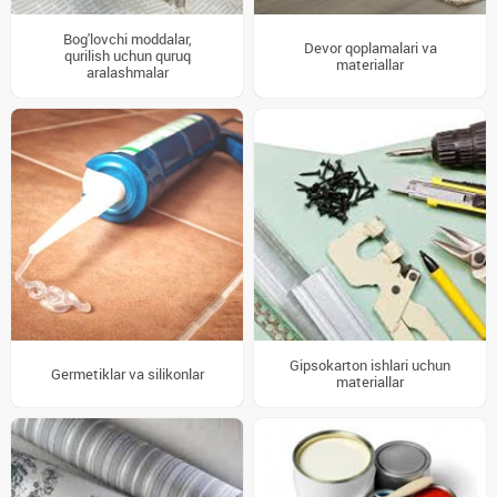
Bog'lovchi moddalar,
Devor qoplamalari va
qurilish uchun quruq
materiallar
aralashmalar
Gipsokarton ishlari uchun
Germetiklar va silikonlar
materiallar