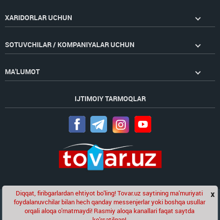
XARIDORLAR UCHUN
SOTUVCHILAR / KOMPANIYALAR UCHUN
MA'LUMOT
IJTIMOIY TARMOQLAR
Diqqat, firibgarlardan ehtiyot bo'ling! Tovar.uz saytining ma'muriyati
x
Chat
foydalanuvchilar bilan hech qanday messenjerlar yoki boshqa usullar
Golden Pages
kompaniyasining loyihasi
orqali aloqa o'rnatmaydi! Rasmiy aloqa kanallari faqat saytda
ko'rsatilgan!