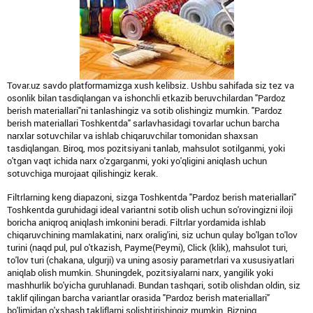
Tovar.uz savdo platformamizga xush kelibsiz. Ushbu sahifada siz tez va
osonlik bilan tasdiqlangan va ishonchli etkazib beruvchilardan "Pardoz
berish materiallari"ni tanlashingiz va sotib olishingiz mumkin. "Pardoz
berish materiallari Toshkentda" sarlavhasidagi tovarlar uchun barcha
narxlar sotuvchilar va ishlab chiqaruvchilar tomonidan shaxsan
tasdiqlangan. Biroq, mos pozitsiyani tanlab, mahsulot sotilganmi, yoki
o'tgan vaqt ichida narx o'zgarganmi, yoki yo'qligini aniqlash uchun
sotuvchiga murojaat qilishingiz kerak.
Filtrlarning keng diapazoni, sizga Toshkentda "Pardoz berish materiallari"
Toshkentda guruhidagi ideal variantni sotib olish uchun so'rovingizni iloji
boricha aniqroq aniqlash imkonini beradi. Filtrlar yordamida ishlab
chiqaruvchining mamlakatini, narx oralig'ini, siz uchun qulay bo'lgan to'lov
turini (naqd pul, pul o'tkazish, Payme(Peymi), Click (klik), mahsulot turi,
to'lov turi (chakana, ulgurji) va uning asosiy parametrlari va xususiyatlari
aniqlab olish mumkin. Shuningdek, pozitsiyalarni narx, yangilik yoki
mashhurlik bo'yicha guruhlanadi. Bundan tashqari, sotib olishdan oldin, siz
taklif qilingan barcha variantlar orasida "Pardoz berish materiallari"
bo'limidan o'xshash takliflarni solishtirishingiz mumkin. Bizning