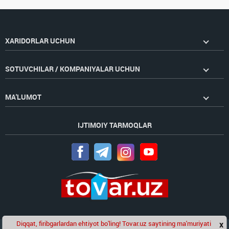
XARIDORLAR UCHUN
SOTUVCHILAR / KOMPANIYALAR UCHUN
MA'LUMOT
IJTIMOIY TARMOQLAR
Diqqat, firibgarlardan ehtiyot bo'ling! Tovar.uz saytining ma'muriyati
x
Chat