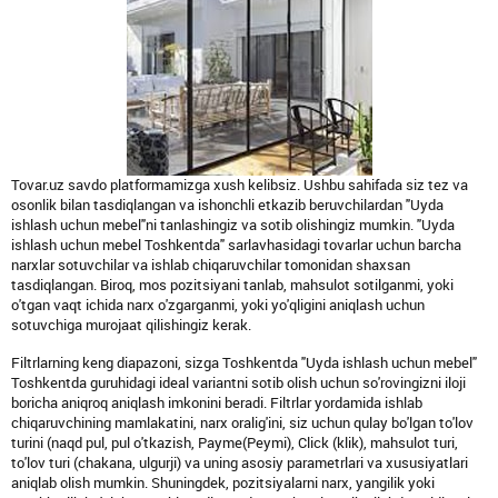
Tovar.uz savdo platformamizga xush kelibsiz. Ushbu sahifada siz tez va
osonlik bilan tasdiqlangan va ishonchli etkazib beruvchilardan "Uyda
ishlash uchun mebel"ni tanlashingiz va sotib olishingiz mumkin. "Uyda
ishlash uchun mebel Toshkentda" sarlavhasidagi tovarlar uchun barcha
narxlar sotuvchilar va ishlab chiqaruvchilar tomonidan shaxsan
tasdiqlangan. Biroq, mos pozitsiyani tanlab, mahsulot sotilganmi, yoki
o'tgan vaqt ichida narx o'zgarganmi, yoki yo'qligini aniqlash uchun
sotuvchiga murojaat qilishingiz kerak.
Filtrlarning keng diapazoni, sizga Toshkentda "Uyda ishlash uchun mebel"
Toshkentda guruhidagi ideal variantni sotib olish uchun so'rovingizni iloji
boricha aniqroq aniqlash imkonini beradi. Filtrlar yordamida ishlab
chiqaruvchining mamlakatini, narx oralig'ini, siz uchun qulay bo'lgan to'lov
turini (naqd pul, pul o'tkazish, Payme(Peymi), Click (klik), mahsulot turi,
to'lov turi (chakana, ulgurji) va uning asosiy parametrlari va xususiyatlari
aniqlab olish mumkin. Shuningdek, pozitsiyalarni narx, yangilik yoki