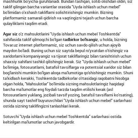
mashhurlik bo'yicha guruhlanadi. Bundan tashqari, sotib olishdan oldin, siz
taklif qilingan barcha variantlar orasida "Uyda ishlash uchun mebel"
bo'limidan o'xshash takliflarni solishtirishingiz mumkin. Bizning
platformamiz samarali qidirish va vaqtingizni tejash uchun barcha
qulayliklarni taqdim etadi.
Agar siz
o'z mahsulotlarini "Uyda ishlash uchun mebel Toshkentda"
sahifasida taklif qilmoqchi bo'lgan
tadbirkor bo'lsangiz
, u holda, bizning
Tovar.uz internet platformamiz, siz uchun savdo qilish uchun ajoyib
maydon bo'ladi. Buning uchun siz saytda bepul ro'yxatdan o'tishingiz va
xaridorlarni kompaniyangiz va tijorat takliflaringiz bilan tanishtirish uchun
shaxsiy sahifani tashkil qilishingiz kerak. Siz "Uyda ishlash uchun mebel"
bo'limiga, fotosuratlarni, batafsil tavsiflarga va potentsial xaridor siz bilan
bog'lanishi mumkin bo'lgan aloqa ma'lumotiga qo'shishingiz mumkin. Shuni
ta'kidlash kerakki, Toshkentda tadbirkorlar o'rtasidagi raqobatni hisobga
olgan holda, "Mahsulotlar" bo'limida sizning mahsulotlaringiz haqidagi
barcha ma'lumotlar eng foydali tarzda taqdim etilishi kerak (asl
fotosuratlarni yuklang, jozibali tavsif yozing, batafsil tavsiflarni ko'rsating),
shunda sayt tashrif buyuruvchilari "Uyda ishlash uchun mebel" sarlavhasi
ostida sizning taklifingizni tanlashlari kerak.
Sotuvchi "Uyda ishlash uchun mebel Toshkentda" sarlavhasi ostida
keltirilgan ma'lumotlar uchun javobgardir.