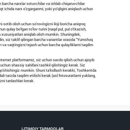
barcha narxlar sotuvchilar va ishlab chiqaruvchilar
t ichida narx o'zgarganmi, yoki yo'qligini aniqlash uchun
sotib olish uchun so'rovingizni iloji boricha aniqroq
un qulay bo'lgan to'lov turini (naqd pul, pul o'tkazish,
 va xususiyatlari aniqlab olish mumkin. Shuningdek,
in, siz taklif qilingan barcha variantlar orasida "Yumshoq
sh va vaqtingizni tejash uchun barcha qulayliklarni taqdim
 internet platformamiz, siz uchun savdo qilish uchun ajoyib
 uchun shaxsiy sahifani tashkil qilishingiz kerak. Siz
 qo'shishingiz mumkin. Shuni ta'kidlash kerakki, Toshkentda
li tarzda taqdim etilishi kerak (asl fotosuratlarni yuklang,
zni tanlashlari kerak.
IJTIMOIY TARMOQLAR