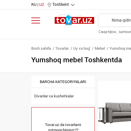
Toshkent
RU
UZ
Смартфон
samsu
Bosh sahifa
Tovarlar
Uy va bog'
Mebel
Yumshoq me
Yumshoq mebel Toshkentda
BARCHA KATEGORIYALARI
Divanlar va kushetkalar
Tovar.uz-da tovarlarni
sotmoqchimisiz??