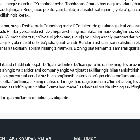
b olishingiz mumkin. "Yumshoq mebel Toshkentda" sarlavhasidagi tovarlar uchun 
diqlangan. Biroq, mos pozitsiyani tanlab, mahsulot sotilganmi, yoki o'tgan vaq
ilishingiz kerak.
pazoni, sizga Toshkentda "Yumshoq mebel" Toshkentda guruhidagi ideal variantni 
di. Filtrlar yordamida ishlab chiqaruvchining mamlakatini, narx oralig'ini, siz uch
klik), mahsulot turi, to'lov turi (chakana, ulgurji) va uning asosiy parametrlari
yangilik yoki mashhurlik bo'yicha guruhlanadi. Bundan tashqari, sotib olishdan old
shash takliflarni solishtirishingiz mumkin. Bizning platformamiz samarali qidiri
fasida taklif qilmoqchi bo'lgan
tadbirkor bo'lsangiz
, u holda, bizning Tovar.uz
hingiz va xaridorlarni kompaniyangiz va tijorat takliflaringiz bilan tanishtirish
rga va potentsial xaridor siz bilan bog'lanishi mumkin bo'lgan aloqa ma'lumotiga
ulotlar" bo'limida sizning mahsulotlaringiz haqidagi barcha ma'lumotlar eng foyda
da sayt tashrif buyuruvchilari "Yumshoq mebel" sarlavhasi ostida sizning taklifingi
irilgan ma'lumotlar uchun javobgardir.
CHILAR / KOMPANIYALAR
MA'LUMOT