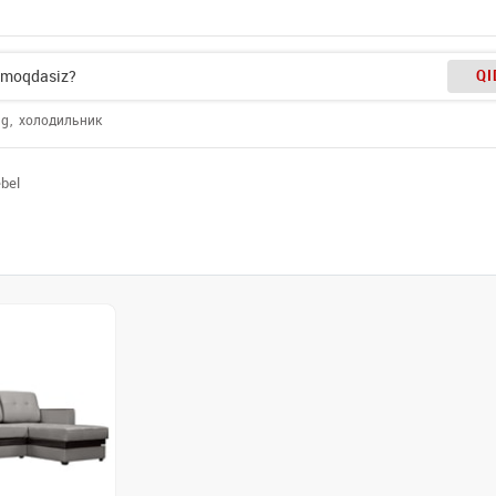
QI
ng
холодильник
bel