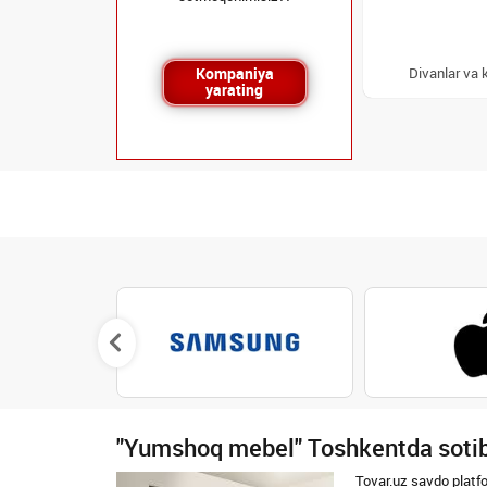
Kompaniya
Divanlar va 
yarating
"Yumshoq mebel" Toshkentda sotib
Tovar.uz savdo platf