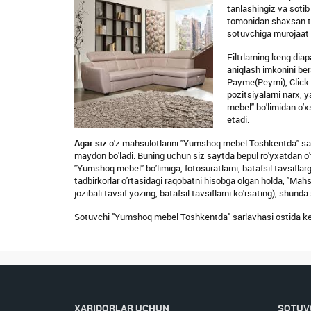
tanlashingiz va soti
tomonidan shaxsan tas
sotuvchiga murojaat q
Filtrlarning keng dia
aniqlash imkonini bera
Payme(Peymi), Click (
pozitsiyalarni narx, 
mebel" bo'limidan o'x
etadi.
Agar siz
o'z mahsulotlarini "Yumshoq mebel Toshkentda" sahi
maydon bo'ladi. Buning uchun siz saytda bepul ro'yxatdan o'tis
"Yumshoq mebel" bo'limiga, fotosuratlarni, batafsil tavsifla
tadbirkorlar o'rtasidagi raqobatni hisobga olgan holda, "Mahs
jozibali tavsif yozing, batafsil tavsiflarni ko'rsating), shun
Sotuvchi "Yumshoq mebel Toshkentda" sarlavhasi ostida kelt
XARIDORLAR UCHUN
SOTUV