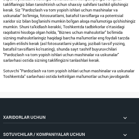
takliflaringiz bilan tanishtirish uchun shaxsiy sahifani tashkil qilishingiz
kerak. Siz "Pardozlash va tom yopish ishlari uchun mashinalar va
uskunalar" bo'limiga, fotosuratlarni, batafsil tavsiflarga va potentsial
xaridor siz bilan bog'lanishi mumkin bo'lgan aloqa ma'lumotiga qo'shishingiz
mumkin. Shuni ta'kidlash kerakki, Toshkentda tadbirkorlar o'rtasidagi
raqobatni hisobga olgan holda, "Biznes uchun mahsulotlar" bo'limida
sizning mahsulotlaringiz haqidagi barcha ma'lumotlar eng foydali tarzda
taqdim etilishi kerak (asl fotosuratlarni yuklang, jozibali tavsif yozing,
batafsil tavsiflarni ko'rsating), shunda sayt tashrif buyuruvchilari
"Pardozlash va tom yopish ishlari uchun mashinalar va uskunalar"
sarlavhasi ostida sizning taklifingizni tanlashlari kerak.
Sotuvchi "Pardozlash va tom yopish ishlari uchun mashinalar va uskunalar
Toshkentda" sarlavhasi ostida keltirilgan ma'lumotlar uchun javobgardir.
XARIDORLAR UCHUN
SOTUVCHILAR / KOMPANIYALAR UCHUN