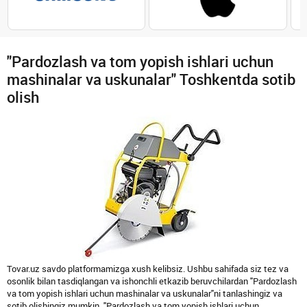
"Pardozlash va tom yopish ishlari uchun
mashinalar va uskunalar" Toshkentda sotib
olish
Tovar.uz savdo platformamizga xush kelibsiz. Ushbu sahifada siz tez va
osonlik bilan tasdiqlangan va ishonchli etkazib beruvchilardan "Pardozlash
va tom yopish ishlari uchun mashinalar va uskunalar"ni tanlashingiz va
sotib olishingiz mumkin. "Pardozlash va tom yopish ishlari uchun