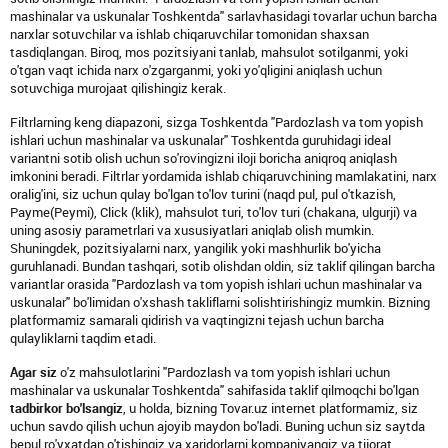
mashinalar va uskunalar Toshkentda" sarlavhasidagi tovarlar uchun barcha
narxlar sotuvchilar va ishlab chiqaruvchilar tomonidan shaxsan
tasdiqlangan. Biroq, mos pozitsiyani tanlab, mahsulot sotilganmi, yoki
o'tgan vaqt ichida narx o'zgarganmi, yoki yo'qligini aniqlash uchun
sotuvchiga murojaat qilishingiz kerak.
Filtrlarning keng diapazoni, sizga Toshkentda "Pardozlash va tom yopish
ishlari uchun mashinalar va uskunalar" Toshkentda guruhidagi ideal
variantni sotib olish uchun so'rovingizni iloji boricha aniqroq aniqlash
imkonini beradi. Filtrlar yordamida ishlab chiqaruvchining mamlakatini, narx
oralig'ini, siz uchun qulay bo'lgan to'lov turini (naqd pul, pul o'tkazish,
Payme(Peymi), Click (klik), mahsulot turi, to'lov turi (chakana, ulgurji) va
uning asosiy parametrlari va xususiyatlari aniqlab olish mumkin.
Shuningdek, pozitsiyalarni narx, yangilik yoki mashhurlik bo'yicha
guruhlanadi. Bundan tashqari, sotib olishdan oldin, siz taklif qilingan barcha
variantlar orasida "Pardozlash va tom yopish ishlari uchun mashinalar va
uskunalar" bo'limidan o'xshash takliflarni solishtirishingiz mumkin. Bizning
platformamiz samarali qidirish va vaqtingizni tejash uchun barcha
qulayliklarni taqdim etadi.
Agar siz
o'z mahsulotlarini "Pardozlash va tom yopish ishlari uchun
mashinalar va uskunalar Toshkentda" sahifasida taklif qilmoqchi bo'lgan
tadbirkor bo'lsangiz
, u holda, bizning Tovar.uz internet platformamiz, siz
uchun savdo qilish uchun ajoyib maydon bo'ladi. Buning uchun siz saytda
bepul ro'yxatdan o'tishingiz va xaridorlarni kompaniyangiz va tijorat