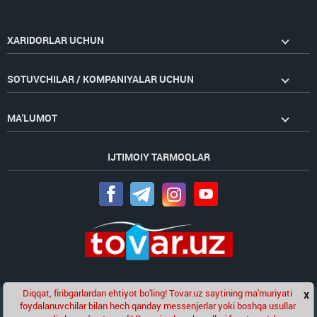
XARIDORLAR UCHUN
SOTUVCHILAR / KOMPANIYALAR UCHUN
MA'LUMOT
IJTIMOIY TARMOQLAR
Diqqat, firibgarlardan ehtiyot bo'ling! Tovar.uz saytining ma'muriyati
x
Chat
foydalanuvchilar bilan hech qanday messenjerlar yoki boshqa usullar
Golden Pages
kompaniyasining loyihasi