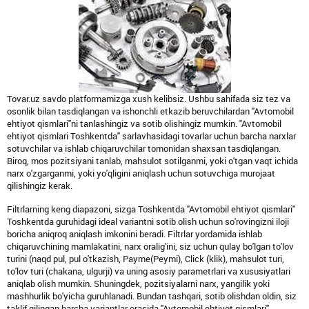
Tovar.uz savdo platformamizga xush kelibsiz. Ushbu sahifada siz tez va
osonlik bilan tasdiqlangan va ishonchli etkazib beruvchilardan "Avtomobil
ehtiyot qismlari"ni tanlashingiz va sotib olishingiz mumkin. "Avtomobil
ehtiyot qismlari Toshkentda" sarlavhasidagi tovarlar uchun barcha narxlar
sotuvchilar va ishlab chiqaruvchilar tomonidan shaxsan tasdiqlangan.
Biroq, mos pozitsiyani tanlab, mahsulot sotilganmi, yoki o'tgan vaqt ichida
narx o'zgarganmi, yoki yo'qligini aniqlash uchun sotuvchiga murojaat
qilishingiz kerak.
Filtrlarning keng diapazoni, sizga Toshkentda "Avtomobil ehtiyot qismlari"
Toshkentda guruhidagi ideal variantni sotib olish uchun so'rovingizni iloji
boricha aniqroq aniqlash imkonini beradi. Filtrlar yordamida ishlab
chiqaruvchining mamlakatini, narx oralig'ini, siz uchun qulay bo'lgan to'lov
turini (naqd pul, pul o'tkazish, Payme(Peymi), Click (klik), mahsulot turi,
to'lov turi (chakana, ulgurji) va uning asosiy parametrlari va xususiyatlari
aniqlab olish mumkin. Shuningdek, pozitsiyalarni narx, yangilik yoki
mashhurlik bo'yicha guruhlanadi. Bundan tashqari, sotib olishdan oldin, siz
taklif qilingan barcha variantlar orasida "Avtomobil ehtiyot qismlari"