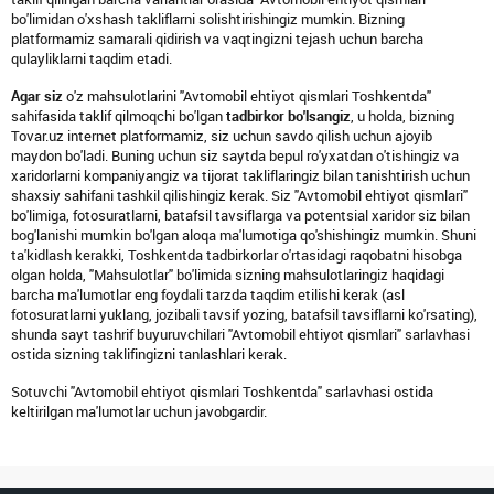
bo'limidan o'xshash takliflarni solishtirishingiz mumkin. Bizning
platformamiz samarali qidirish va vaqtingizni tejash uchun barcha
qulayliklarni taqdim etadi.
Agar siz
o'z mahsulotlarini "Avtomobil ehtiyot qismlari Toshkentda"
sahifasida taklif qilmoqchi bo'lgan
tadbirkor bo'lsangiz
, u holda, bizning
Tovar.uz internet platformamiz, siz uchun savdo qilish uchun ajoyib
maydon bo'ladi. Buning uchun siz saytda bepul ro'yxatdan o'tishingiz va
xaridorlarni kompaniyangiz va tijorat takliflaringiz bilan tanishtirish uchun
shaxsiy sahifani tashkil qilishingiz kerak. Siz "Avtomobil ehtiyot qismlari"
bo'limiga, fotosuratlarni, batafsil tavsiflarga va potentsial xaridor siz bilan
bog'lanishi mumkin bo'lgan aloqa ma'lumotiga qo'shishingiz mumkin. Shuni
ta'kidlash kerakki, Toshkentda tadbirkorlar o'rtasidagi raqobatni hisobga
olgan holda, "Mahsulotlar" bo'limida sizning mahsulotlaringiz haqidagi
barcha ma'lumotlar eng foydali tarzda taqdim etilishi kerak (asl
fotosuratlarni yuklang, jozibali tavsif yozing, batafsil tavsiflarni ko'rsating),
shunda sayt tashrif buyuruvchilari "Avtomobil ehtiyot qismlari" sarlavhasi
ostida sizning taklifingizni tanlashlari kerak.
Sotuvchi "Avtomobil ehtiyot qismlari Toshkentda" sarlavhasi ostida
keltirilgan ma'lumotlar uchun javobgardir.