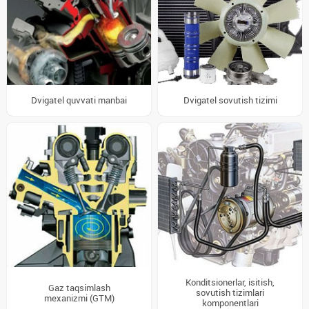
Dvigatel quvvati manbai
Dvigatel sovutish tizimi
Konditsionerlar, isitish,
Gaz taqsimlash
sovutish tizimlari
mexanizmi (GTM)
komponentlari