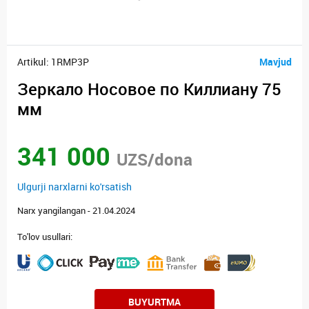
Artikul: 1RMP3P
Mavjud
Зеркало Носовое по Киллиану 75
мм
341 000
UZS/dona
Ulgurji narxlarni ko'rsatish
Narx yangilangan - 21.04.2024
To'lov usullari:
BUYURTMA