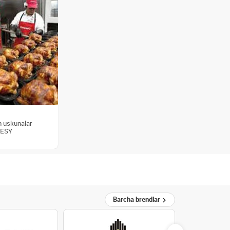
n uskunalar
ESY
Barcha brendlar