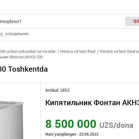
QI
ng
холодильник
tish uchun uskunalar va tovarlar
Horeca va fast-food
Horeka va fast-food uc
ьник Фонтан АКНЭ-100
0 Toshkentda
Artikul: UI53
Кипятильник Фонтан АКН
8 500 000
UZS/dona
Narx yangilangan - 23.06.2023