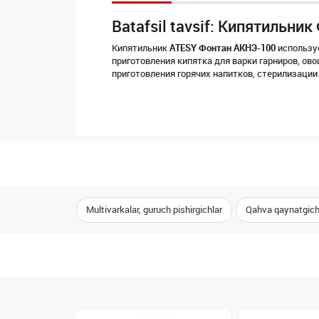
Batafsil tavsif: Кипятильни
Кипятильник
ATESY Фонтан АКНЭ-100
используе
приготовления кипятка для варки гарниров, ово
приготовления горячих напитков, стерилизации
Multivarkalar, guruch pishirgichlar
Qahva qaynatgichl