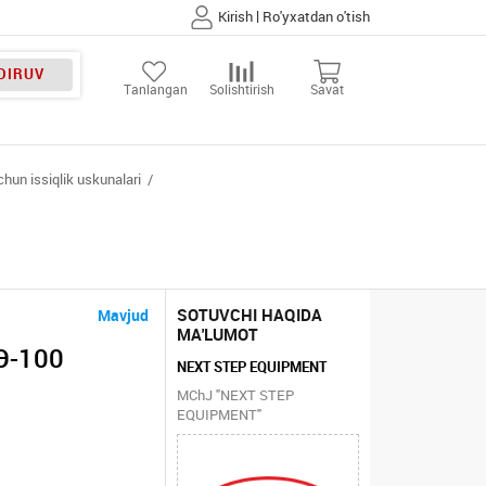
|
Kirish
Ro'yxatdan o'tish
DIRUV
Tanlangan
Solishtirish
Savat
hun issiqlik uskunalari
SOTUVCHI HAQIDA
Mavjud
MA'LUMOT
Э-100
NEXT STEP EQUIPMENT
MChJ "NEXT STEP
EQUIPMENT"