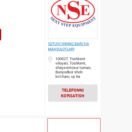
SOTUVCHINING BARCHA
MAHSULOTLARI
100027, Toshkent
viloyati, Toshkent,
shayxontoxur tuman,
Bunyodkor shoh
ko'chasi, uy 6а
TELEFONNI
KO'RSATISH