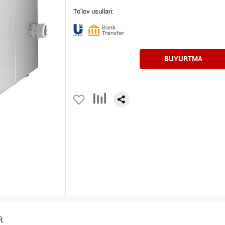
To'lov usullari:
BUYURTMA
R