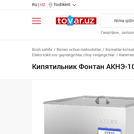
Toshkent
RU
UZ
Смартфон
samsu
Bosh sahifa
Biznes uchun mahsulotlar
Xizmatlar ko'rsa
Elektr tokli suv qaynatgichlar, choy tarqatgichlar
Кипятил
Кипятильник Фонтан АКНЭ-10