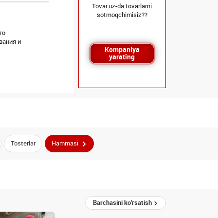
Tovar.uz-da tovarlarni
sotmoqchimisiz??
го
вания и
Kompaniya
yarating
Tosterlar
Hammasi
Barchasini ko'rsatish