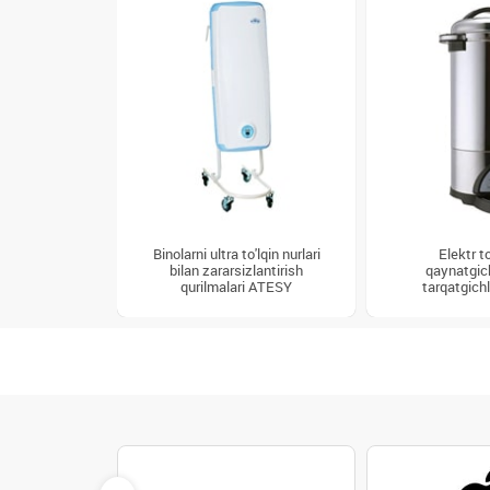
Binolarni ultra to'lqin nurlari
Elektr t
bilan zararsizlantirish
qaynatgich
qurilmalari ATESY
tarqatgich