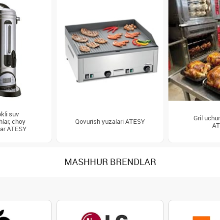
okli suv
Gril uchu
lar, choy
Qovurish yuzalari ATESY
AT
lar ATESY
MASHHUR BRENDLAR