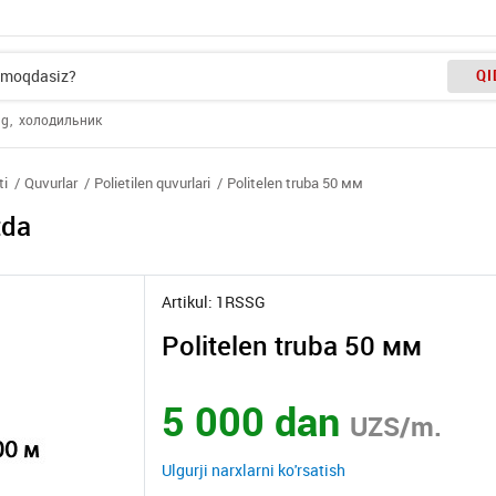
QI
ng
холодильник
ti
Quvurlar
Polietilen quvurlari
Politelen truba 50 мм
tda
Artikul: 1RSSG
Politelen truba 50 мм
5 000 dan
UZS/m.
Ulgurji narxlarni ko'rsatish