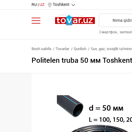
Toshkent
RU
UZ
Смартфон
samsu
Bosh sahifa
Tovarlar
Qurilish
Suv, gaz, issiqlik ta'mino
Politelen truba 50 мм Toshken