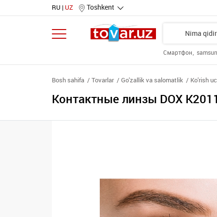
Toshkent
RU
UZ
Смартфон
samsu
Bosh sahifa
Tovarlar
Go'zallik va salomatlik
Ko'rish u
Контактные линзы DOX K2011