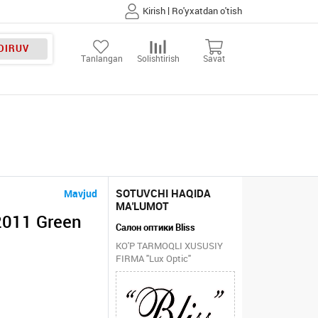
|
Kirish
Ro'yxatdan o'tish
DIRUV
Tanlangan
Solishtirish
Savat
SOTUVCHI HAQIDA
Mavjud
MA'LUMOT
011 Green
Салон оптики Bliss
KO'P TARMOQLI XUSUSIY
FIRMA "Lux Optic"