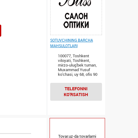
SOTUVCHINING BARCHA
MAHSULOTLARI
100077, Toshkent
viloyati, Toshkent,
mirzo-ulug'bek tuman,
Muxammad Yusuf
ko'chasi, uy 68, ofis 90
TELEFONNI
KO'RSATISH
Tovar.uz-da tovarlarni