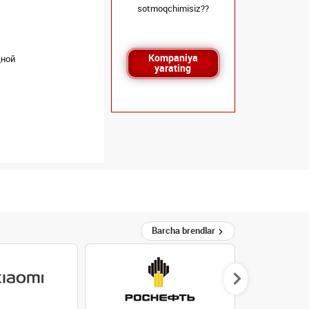
sotmoqchimisiz??
Kompaniya
дной
yarating
Barcha brendlar