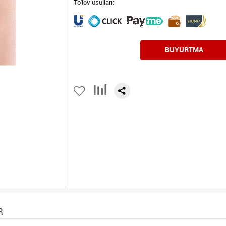
To'lov usullari:
BUYURTMA
R