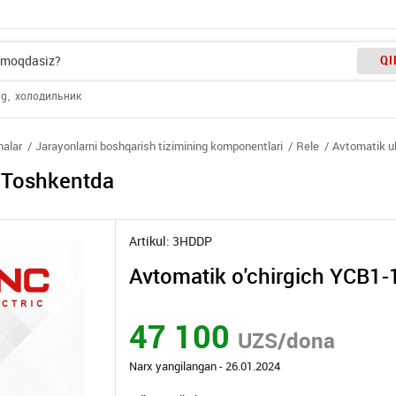
QI
ng
холодильник
nalar
Jarayonlarni boshqarish tizimining komponentlari
Rele
Avtomatik ul
 Toshkentda
Artikul: 3HDDP
Avtomatik o'chirgich YCB1-
47 100
UZS/dona
Narx yangilangan - 26.01.2024