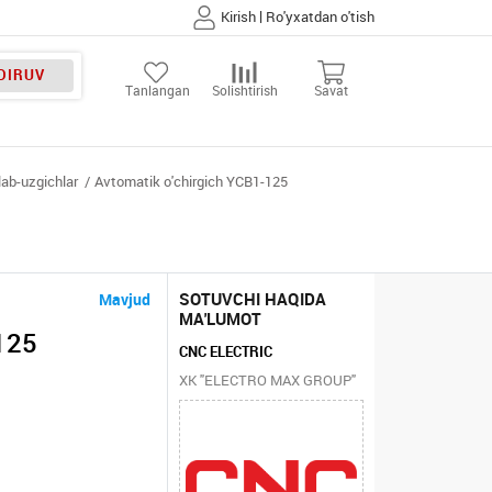
|
Kirish
Ro'yxatdan o'tish
DIRUV
Tanlangan
Solishtirish
Savat
ab-uzgichlar
Avtomatik o'chirgich YCB1-125
SOTUVCHI HAQIDA
Mavjud
MA'LUMOT
125
CNC ELECTRIC
XK "ELECTRO MAX GROUP"