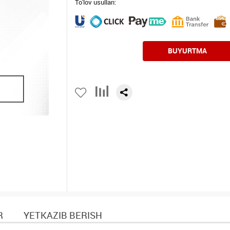
To'lov usullari:
BUYURTMA
R
YETKAZIB BERISH