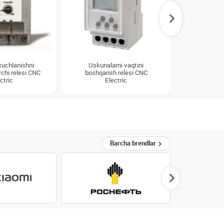
kuchlanishni
Uskunalarni vaqtini
vchi relesi CNC
boshqarish relesi CNC
Oraliq rel
ctric
Electric
Barcha brendlar