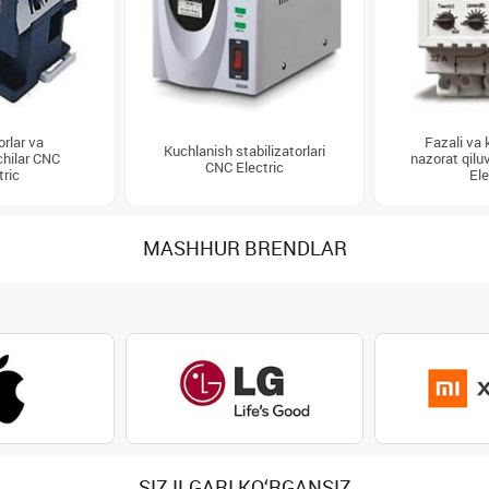
rlar va
Fazali va 
Kuchlanish stabilizatorlari
hilar CNC
nazorat qilu
CNC Electric
tric
Ele
MASHHUR BRENDLAR
SIZ ILGARI KO‘RGANSIZ