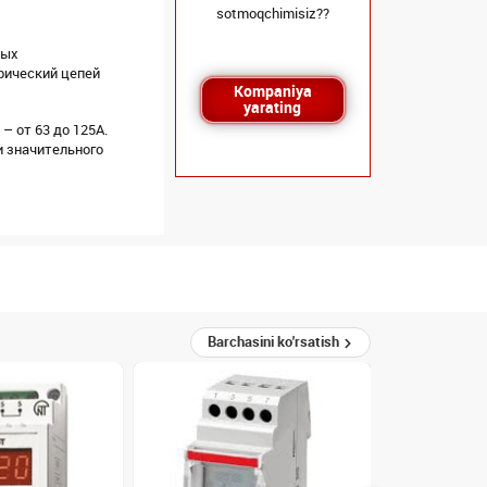
sotmoqchimisiz??
ных
рический цепей
Kompaniya
yarating
 от 63 до 125А.
и значительного
Barchasini ko'rsatish