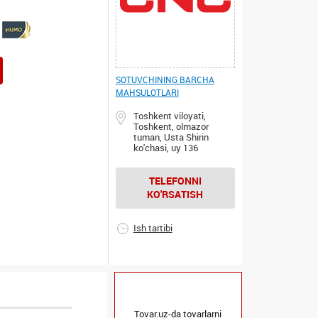
SOTUVCHINING BARCHA
MAHSULOTLARI
Toshkent viloyati,
Toshkent, olmazor
tuman, Usta Shirin
ko'chasi, uy 136
TELEFONNI
KO'RSATISH
Ish tartibi
Tovar.uz-da tovarlarni