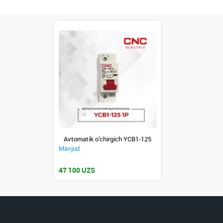
Avtomatik o'chirgich YCB1-125
Mavjud
47 100 UZS