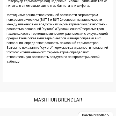
Резервуар термометра под надписью "Увлажн." увлажняется из
питателя с помощью фитиля из батиста или шифона.
Метод измерения относительной влажности гигрометром
психрометрическим (ВИТ-1 и ВИТ-2) основан на зависимости
между влажностью воздуха и психрометрической разностью -
разностью показаний "сухого" и "увлажненного" термометров,
находящихся в термодинамическом равновесии с окружающей
средой. Сняв показания термометров и вводя поправки в их
показания, определяют разность показаний термометров.
Затем по показанию "сухого" термометра и разности показаний
"сухого" и "увлажненного" термометров определяют
относительную влажность воздуха по психрометрической
таблице.
MASHHUR BRENDLAR
Barcha brendlar