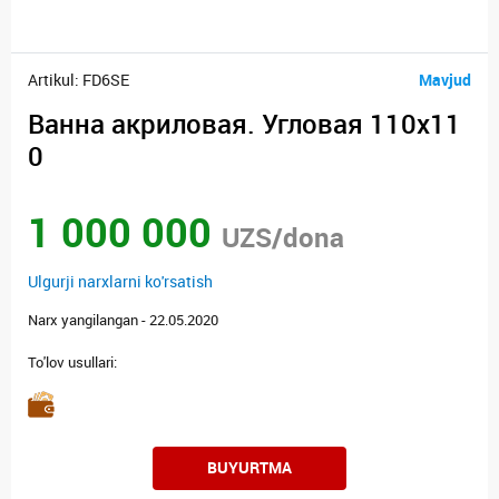
Artikul: FD6SE
Mavjud
Ванна акриловая. Угловая 110x11
0
1 000 000
UZS/dona
Ulgurji narxlarni ko'rsatish
Narx yangilangan - 22.05.2020
To'lov usullari:
BUYURTMA