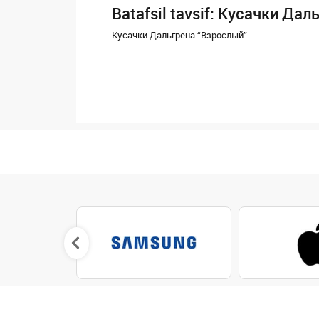
Batafsil tavsif: Кусачки Да
Кусачки Дальгрена “Взрослый”