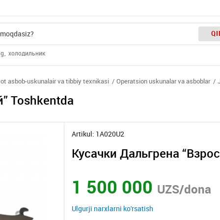
QI
ng
холодильник
yot asbob-uskunalair va tibbiy texnikasi
Operatsion uskunalar va asboblar
” Toshkentda
Artikul: 1A020U2
Кусачки Дальгрена “Взро
1 500 000
UZS/dona
Ulgurji narxlarni ko'rsatish