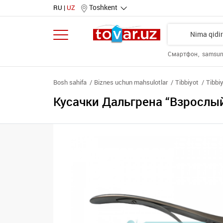
Toshkent
RU
UZ
Смартфон
samsu
Bosh sahifa
Biznes uchun mahsulotlar
Tibbiyot
Tibbi
Кусачки Дальгрена “Взрослый