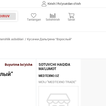
|
Kirish
Ro'yxatdan o'tish
DIRUV
Tanlangan
Solishtirish
Savat
Jarrohlik asboblari
Кусачки Дальгрена “Взрослый”
SOTUVCHI HAQIDA
Buyurtma bo'yicha
MA'LUMOT
слый”
MEDTEXNO.UZ
MChJ "MEDTEXNO TRADE"