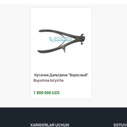
Кусачки Дальгрена “Взрослый”
Buyurtma bo'yicha
1 500 000 UZS
XARIDORLAR UCHUN
SOTUV