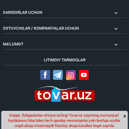
XARIDORLAR UCHUN
SOTUVCHILAR / KOMPANIYALAR UCHUN
MA'LUMOT
IJTIMOIY TARMOQLAR
Diqqat, firibgarlardan ehtiyot bo'ling! Tovar.uz saytining ma'muriyati
x
Chat
foydalanuvchilar bilan hech qanday messenjerlar yoki boshqa usullar
Golden Pages
kompaniyasining loyihasi
orqali aloqa o'rnatmaydi! Rasmiy aloqa kanallari faqat saytda