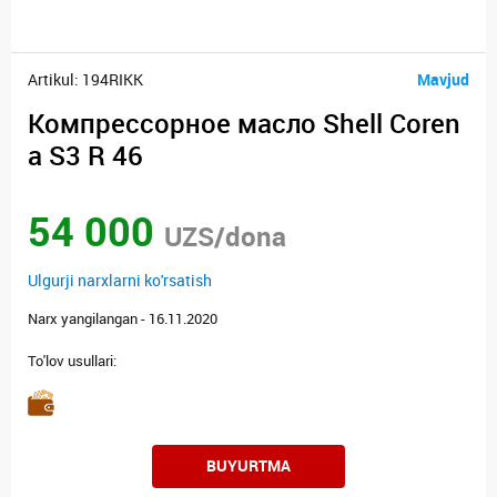
Artikul: 194RIKK
Mavjud
Компрессорное масло Shell Coren
a S3 R 46
54 000
UZS/dona
Ulgurji narxlarni ko'rsatish
Narx yangilangan - 16.11.2020
To'lov usullari:
BUYURTMA