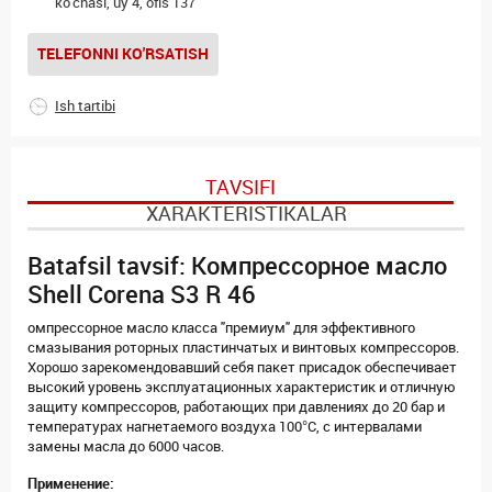
ko'chasi, uy 4, ofis 137
TELEFONNI KO'RSATISH
Ish tartibi
TAVSIFI
XARAKTERISTIKALAR
Batafsil tavsif: Компрессорное масло
Shell Corena S3 R 46
омпрессорное масло класса "премиум" для эффективного
смазывания роторных пластинчатых и винтовых компрессоров.
Хорошо зарекомендовавший себя пакет присадок обеспечивает
высокий уровень эксплуатационных характеристик и отличную
защиту компрессоров, работающих при давлениях до 20 бар и
температурах нагнетаемого воздуха 100°C, с интервалами
замены масла до 6000 часов.
Применение: