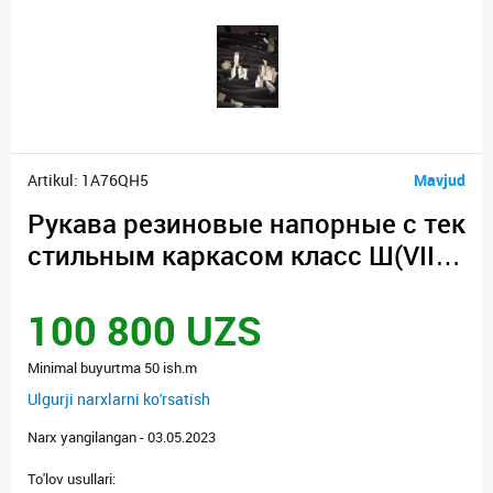
Artikul: 1A76QH5
Mavjud
Рукава резиновые напорные с тек
стильным каркасом класс Ш(VIII)-
16-25-41 ГОСТ 18698-79
100 800 UZS
Minimal buyurtma 50 ish.m
Ulgurji narxlarni ko'rsatish
Narx yangilangan - 03.05.2023
To'lov usullari: