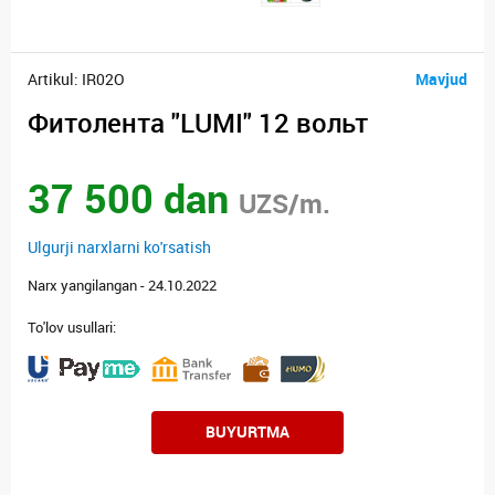
Artikul: IR02O
Mavjud
Фитолента "LUMI" 12 вольт
37 500 dan
UZS/m.
Ulgurji narxlarni ko'rsatish
Narx yangilangan - 24.10.2022
To'lov usullari:
BUYURTMA