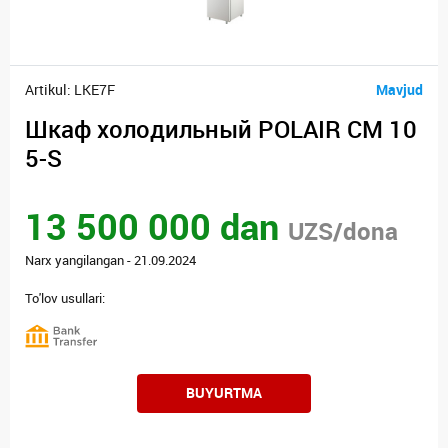
Artikul: LKE7F
Mavjud
Шкаф холодильный POLAIR CM 10
5-S
13 500 000 dan
UZS/dona
Narx yangilangan - 21.09.2024
To'lov usullari:
BUYURTMA