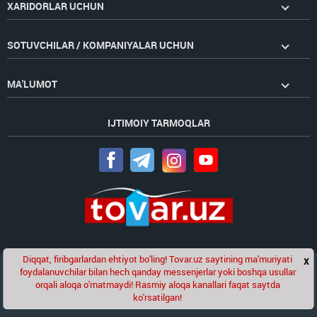
XARIDORLAR UCHUN
SOTUVCHILAR / KOMPANIYALAR UCHUN
MA'LUMOT
IJTIMOIY TARMOQLAR
Diqqat, firibgarlardan ehtiyot bo'ling! Tovar.uz saytining ma'muriyati
x
Chat
foydalanuvchilar bilan hech qanday messenjerlar yoki boshqa usullar
Golden Pages
kompaniyasining loyihasi
orqali aloqa o'rnatmaydi! Rasmiy aloqa kanallari faqat saytda
ko'rsatilgan!
© 2020-2026 tovar.uz | Barcha huquqlar himoyalangan