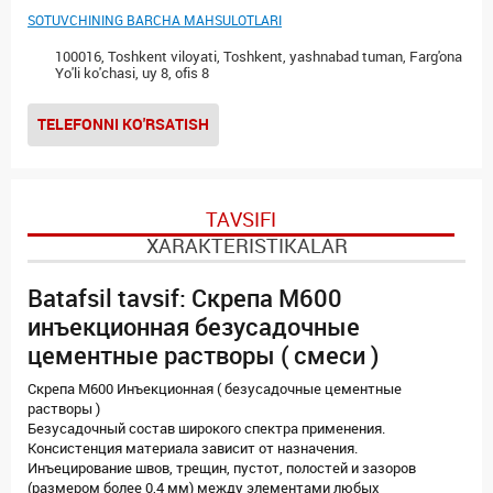
SOTUVCHINING BARCHA MAHSULOTLARI
100016, Toshkent viloyati, Toshkent, yashnabad tuman, Farg'ona
Yo'li ko'chasi, uy 8, ofis 8
TELEFONNI KO'RSATISH
TAVSIFI
XARAKTERISTIKALAR
Batafsil tavsif: Скрепа М600
инъекционная безусадочные
цементные растворы ( смеси )
Скрепа М600 Инъекционная ( безусадочные цементные
растворы )
Безусадочный состав широкого спектра применения.
Консистенция материала зависит от назначения.
Инъецирование швов, трещин, пустот, полостей и зазоров
(размером более 0,4 мм) между элементами любых