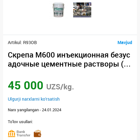
Artikul: R93OB
Mavjud
Скрепа М600 инъекционная безус
адочные цементные растворы ( с
меси )
45 000
UZS/kg.
Ulgurji narxlarni ko'rsatish
Narx yangilangan - 24.01.2024
To'lov usullari: