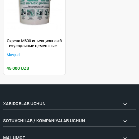
Скрепа М600 инъекционная б
езусадочные цементные...
Mavjud
45 000 UZS
XARIDORLAR UCHUN
SOTUVCHILAR / KOMPANIYALAR UCHUN
MA'LUMOT