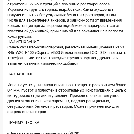
строительных конструкций с помощью растворонасоса.
Укрепление грунта в горных выработках. Как вяжущее для
получения литых безусадочных бетонных растворов, в том
числе для закрепления анкеров. В зависимости от применения
консистенция при затворении водой может варьироваться от
пластичной до жидкой, применимой для закачивания в полости
конструкций.
НАИМЕНОВАНИЕ
Смесь сухая тонкодисперсная, ремонтная, инъекционная Рк150,
B45, W20, F400 «Скрепа М600 Инъекционная» ГОСТ
313
- показать
телефон -
. Состоит из тонкодисперсного портландцемента и
запатентованных химических добавок.
НАЗНАЧЕНИЕ
Используется для заполнения швов, трещин с раскрытием более
0,4 мм, пустот и полостей в строительных конструкциях с целью
их гидроизоляции и/или усиления. Применяется как вяжущее
для изготовления высокопрочных, водонепроницаемых,
безусадочных бетонов и растворов. Может применяться для
закрепления анкеров.
ПРЕИМУЩЕСТВА
- Высокая водонепроницаемость (W 20);