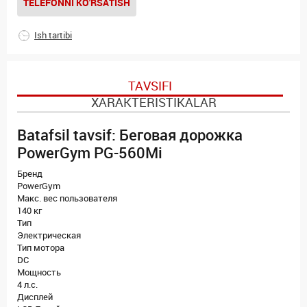
TELEFONNI KO'RSATISH
Ish tartibi
TAVSIFI
XARAKTERISTIKALAR
Batafsil tavsif: Беговая дорожка
PowerGym PG-560Mi
Бренд
PowerGym
Макс. вес пользователя
140 кг
Тип
Электрическая
Тип мотора
DC
Мощность
4 л.с.
Дисплей