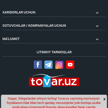
XARIDORLAR UCHUN
SOTUVCHILAR / KOMPANIYALAR UCHUN
MA'LUMOT
IJTIMOIY TARMOQLAR
Diqqat, firibgarlardan ehtiyot bo'ling! Tovar.uz saytining ma'muriyati
x
Chat
foydalanuvchilar bilan hech qanday messenjerlar yoki boshqa usullar
Golden Pages
kompaniyasining loyihasi
orqali aloqa o'rnatmaydi! Rasmiy aloqa kanallari faqat saytda