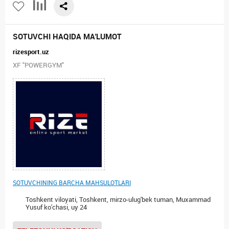
SOTUVCHI HAQIDA MA'LUMOT
rizesport.uz
XF "POWERGYM"
SOTUVCHINING BARCHA MAHSULOTLARI
Toshkent viloyati, Toshkent, mirzo-ulug'bek tuman, Muxammad
Yusuf ko'chasi, uy 24