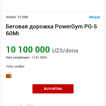
Artikul: V12NR
Mavjud
Беговая дорожка PowerGym PG-5
60Mi
10 100 000
UZS/dona
Narx yangilangan - 12.01.2024
To'lov usullari:
BUYURTMA