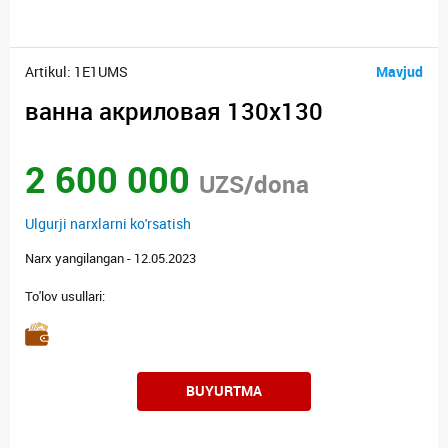
Artikul: 1E1UMS
Mavjud
ванна акриловая 130х130
2 600 000
UZS/dona
Ulgurji narxlarni ko'rsatish
Narx yangilangan - 12.05.2023
To'lov usullari:
BUYURTMA