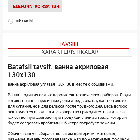
TELEFONNI KO'RSATISH
Ish tartibi
TAVSIFI
XARAKTERISTIKALAR
Batafsil tavsif: ванна акриловая
130х130
ванна акриловая углавая 130х130 в месте с обшивками.
Ванна – один из самых дорогих сантехнических приборов. Люди
готовы платить приличные деньги, ведь она служит не только
для купания, но и для релакса после трудного дня. Весь вопрос
заключается в том, за что конкретно приходится платить: за
качественную долговечную продукцию или за товар, который
будет создавать проблемы и быстро потребует замены.
Обычно ванну выбирают по таким критериям: материал,
размеры, дизайн, торговая марка. Что до материалов, то среди