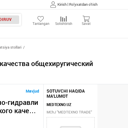
|
Kirish
Ro'yxatdan o'tish
DIRUV
Tanlangan
Solishtirish
Savat
tsiya stollari
 качества общехиругический
SOTUVCHI HAQIDA
Mavjud
MA'LUMOT
но-гидравли
MEDTEXNO.UZ
кого качест
MChJ "MEDTEXNO TRADE"
ель MT-600