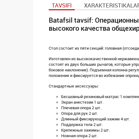
TAVSIFI
XARAKTERISTIKALA
Batafsil tavsif: Операцион
высокого качества общехи
Стол состоит из пяти секций: головная (отсоед
Изготовлен из высококачественной нержавеющ
состоят из двух больших рычагов, которые уп
боковое наклонение). Подъемная колонна рег
положение и фиксируется во избежание опроки
Стандартные аксессуары:
Бесшовный резиновый матрас 1 компле
Экран анестезии 1 шт.
Плечевая опора 2 шт..
Опора для рук 2 шт.
Длинный фиксирующий зажим 4 шт.
Поддержка тела 2 шт.
Крепежные зажимы 2 шт.
Ножная опора 2 шт.