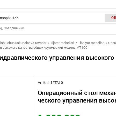
QI
ng
холодильник
tish uchun uskunalar va tovarlar
Tijorat mebellari
Tibbiyot mebellari
Opera
я высокого качества общехиругический модель MT-600
идравлического управления высокого
Artikul: 1FTAL0
Операционный стол меха
ческого управления высо
ва общехиругический мод