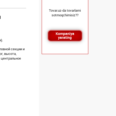
Tovar.uz-da tovarlarni
sotmoqchimisiz??
я
Kompaniya
yarating
).
ловной секции и
г, высота,
 центральное