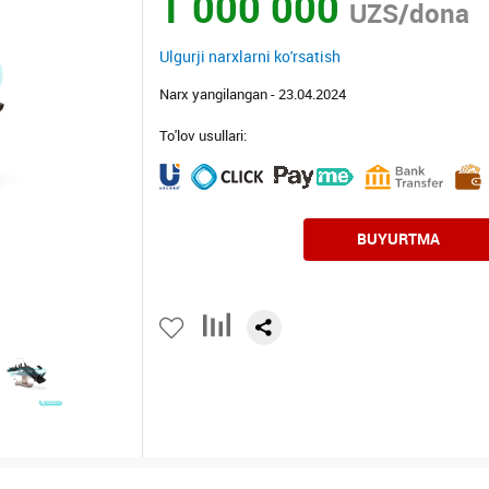
1 000 000
UZS/dona
Ulgurji narxlarni ko'rsatish
Narx yangilangan - 23.04.2024
To'lov usullari:
BUYURTMA