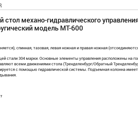
R
ный стол механо-гидравлического управлени
ругический модель MT-600
иняется), спинная, тазовая, левая ножная и правая ножная (отсоединяются
ей стали 304 марки. Основные элементы управления расположены на го
равляют всеми движениями стола (Тренделенбург/Обратный Тренделенбур
улируется с помощью гидравлической системы. Подъемная колонна имеет
дывания.
кт