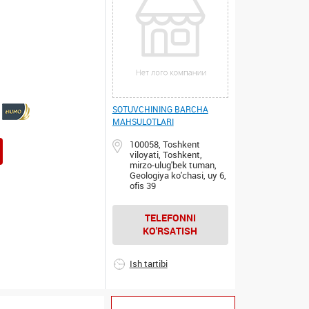
SOTUVCHINING BARCHA
MAHSULOTLARI
100058, Toshkent
viloyati, Toshkent,
mirzo-ulug'bek tuman,
Geologiya ko'chasi, uy 6,
ofis 39
TELEFONNI
KO'RSATISH
Ish tartibi