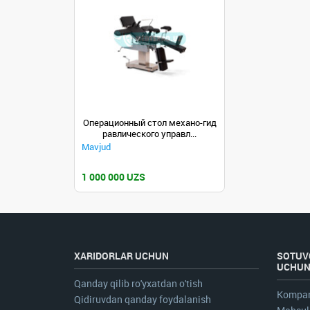
Операционный стол механо-гид
равлического управл...
Mavjud
1 000 000 UZS
XARIDORLAR UCHUN
SOTUV
UCHU
Qanday qilib ro'yxatdan o'tish
Kompan
Qidiruvdan qanday foydalanish