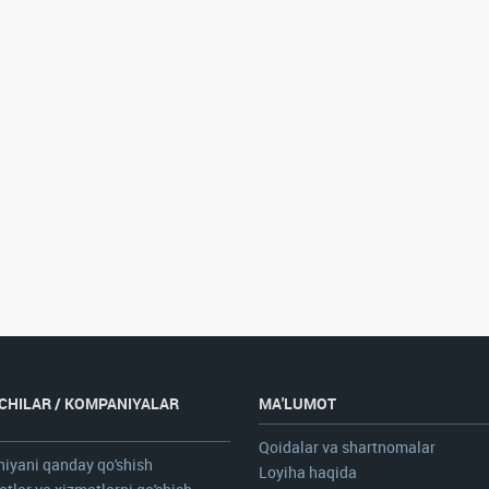
CHILAR / KOMPANIYALAR
MA'LUMOT
N
Qoidalar va shartnomalar
iyani qanday qo'shish
Loyiha haqida