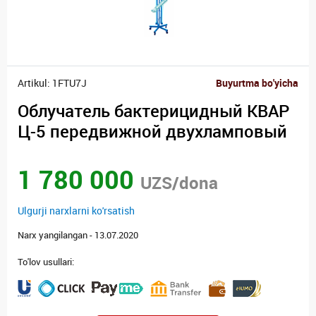
Artikul: 1FTU7J
Buyurtma bo'yicha
Облучатель бактерицидный КВАР
Ц-5 передвижной двухламповый
1 780 000
UZS/dona
Ulgurji narxlarni ko'rsatish
Narx yangilangan - 13.07.2020
To'lov usullari: