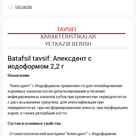
Ish tartibi
TAVSIFI
XARAKTERISTIKALAR
YETKAZIB BERISH
Batafsil tavsif: Апексдент с
иодоформом 2,2 г
Назначение
"Апексдент" с Иодоформом применяестя для пломбирования
корневых каналов после депульпирования и лечения
инфицированных каналов зубов при хронических периодонтитах
с рассасыванием гранулем; для апексификации при
перидионтитах, при несформированном апексе, при перфорациях
корня, а также резорбции кости.
Состав и основные свойства
Стоматологический материал "Апексдент" с Иодоформом