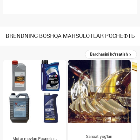
BRENDNING BOSHQA MAHSULOTLAR РОСНЕФТЬ
Barchasini ko'rsatish
Sanoat yog'lari
Motor moylari Роснефть