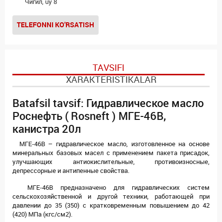
Чигил, uy 8
TELEFONNI KO'RSATISH
TAVSIFI
XARAKTERISTIKALAR
Batafsil tavsif: Гидравлическое масло
Роснефть ( Rosneft ) МГЕ-46В,
канистра 20л
МГЕ-46В – гидравлическое масло, изготовленное на основе
минеральных базовых масел с применением пакета присадок,
улучшающих антиокислительные, противоизносные,
депрессорные и антипенные свойства.
МГЕ-46В предназначено для гидравлических систем
сельскохозяйственной и другой техники, работающей при
давлении до 35 (350) с кратковременным повышением до 42
(420) МПа (кгс/см2).