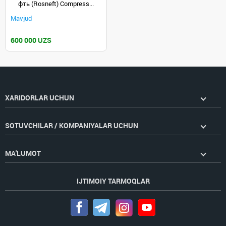
фть (Rosneft) Compress...
Mavjud
600 000 UZS
XARIDORLAR UCHUN
SOTUVCHILAR / KOMPANIYALAR UCHUN
MA'LUMOT
IJTIMOIY TARMOQLAR