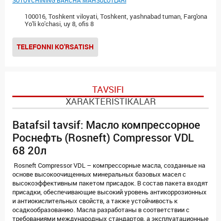
SOTUVCHINING BARCHA MAHSULOTLARI
100016, Toshkent viloyati, Toshkent, yashnabad tuman, Farg'ona
Yo'li ko'chasi, uy 8, ofis 8
TELEFONNI KO'RSATISH
TAVSIFI
XARAKTERISTIKALAR
Batafsil tavsif: Масло компрессорное
Роснефть (Rosneft) Compressor VDL
68 20л
Rosneft Compressor VDL – компрессорные масла, созданные на
основе высокоочищенных минеральных базовых масел с
высокоэффективным пакетом присадок. В состав пакета входят
присадки, обеспечивающие высокий уровень антикоррозионных
и антиокислительных свойств, а также устойчивость к
осадкообразованию. Масла разработаны в соответствии с
требованиями международных стандартов, а эксплуатационные