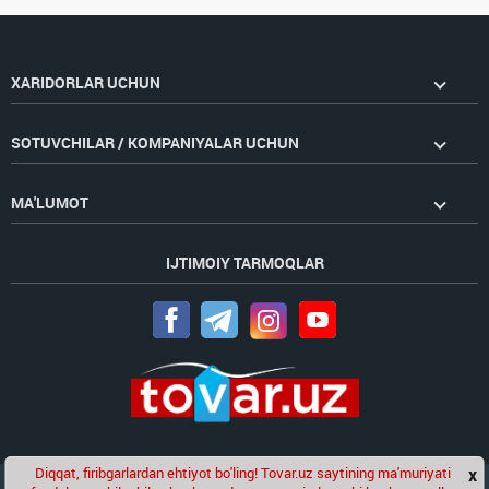
XARIDORLAR UCHUN
SOTUVCHILAR / KOMPANIYALAR UCHUN
MA'LUMOT
IJTIMOIY TARMOQLAR
Diqqat, firibgarlardan ehtiyot bo'ling! Tovar.uz saytining ma'muriyati
x
Chat