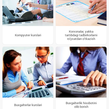
Korxonalar, yakka
Kompyuter kurslari
tartibdagi tadbirkorlarni
ro'yxatdan o'tkazish
Buxgalterlik hisobotini
Buxgalterlar kurslari
olib borish