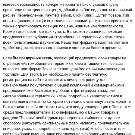
имеется возможность конкретизировать поиск, указав страну
производителя, диапазон цен, удобный для Вас вид оплаты (наличный
расчет, перечисление, Payme(Пэйми), Click (Клик), ...), тип товара, тип
оплаты (розница, опт) и его ключевые параметры и характеристики. А
также сгруппировать позиции по цене, новизне или популярности.
Кроме того, перед тем как купить, Вы можете сравнить похожие
предложения из рубрики «Автомобильные герметики, клеи» среди
всех предлагаемых вариантов. Наша платформа предоставляет все
удобства для эффективного поиска и экономии Вашего времени.
Если
Вы предприниматель
, желающий предложить свои товары на
странице «Автомобильные герметики, клеи в Ташкенте», то наша
интернет платформа Tovar.uz станет для Вас отличным полем для
торговли. Для этого Вам необходимо пройти бесплатную
регистрацию на сайте и оформить личную страницу для
ознакомления покупателей с Вашей компанией и коммерческими
предложениями. Вы можете добавить фотографии в разделе
«Автомобильные герметики, клеи», подробные характеристики и
контактные данные, по которым потенциальный покупатель может с
Вами связаться. Стоит отметить, что ввиду конкуренции в Ташкенте
среди предпринимателей, всю информацию о Ваших товарах в
разделе "Товары" необходимо преподнести наиболее выгодным
способом (загрузить оригинальные фото, написать привлекательное
описание, указать подробные характеристики), чтобы посетители
сайта выбрали именно Ваше предложение в рубрике «Автомобильные