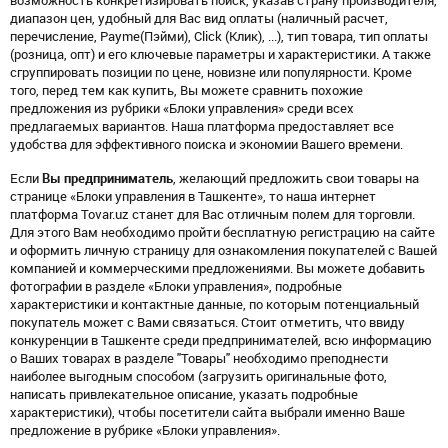
возможность конкретизировать поиск, указав страну производителя,
диапазон цен, удобный для Вас вид оплаты (наличный расчет,
перечисление, Payme(Пэйми), Click (Клик), ...), тип товара, тип оплаты
(розница, опт) и его ключевые параметры и характеристики. А также
сгруппировать позиции по цене, новизне или популярности. Кроме
того, перед тем как купить, Вы можете сравнить похожие
предложения из рубрики «Блоки управления» среди всех
предлагаемых вариантов. Наша платформа предоставляет все
удобства для эффективного поиска и экономии Вашего времени.
Если
Вы предприниматель
, желающий предложить свои товары на
странице «Блоки управления в Ташкенте», то наша интернет
платформа Tovar.uz станет для Вас отличным полем для торговли.
Для этого Вам необходимо пройти бесплатную регистрацию на сайте
и оформить личную страницу для ознакомления покупателей с Вашей
компанией и коммерческими предложениями. Вы можете добавить
фотографии в разделе «Блоки управления», подробные
характеристики и контактные данные, по которым потенциальный
покупатель может с Вами связаться. Стоит отметить, что ввиду
конкуренции в Ташкенте среди предпринимателей, всю информацию
о Ваших товарах в разделе "Товары" необходимо преподнести
наиболее выгодным способом (загрузить оригинальные фото,
написать привлекательное описание, указать подробные
характеристики), чтобы посетители сайта выбрали именно Ваше
предложение в рубрике «Блоки управления».