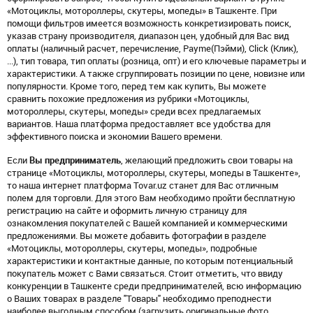
«Мотоциклы, мотороллеры, скутеры, мопеды» в Ташкенте. При
помощи фильтров имеется возможность конкретизировать поиск,
указав страну производителя, диапазон цен, удобный для Вас вид
оплаты (наличный расчет, перечисление, Payme(Пэйми), Click (Клик),
...), тип товара, тип оплаты (розница, опт) и его ключевые параметры и
характеристики. А также сгруппировать позиции по цене, новизне или
популярности. Кроме того, перед тем как купить, Вы можете
сравнить похожие предложения из рубрики «Мотоциклы,
мотороллеры, скутеры, мопеды» среди всех предлагаемых
вариантов. Наша платформа предоставляет все удобства для
эффективного поиска и экономии Вашего времени.
Если
Вы предприниматель
, желающий предложить свои товары на
странице «Мотоциклы, мотороллеры, скутеры, мопеды в Ташкенте»,
то наша интернет платформа Tovar.uz станет для Вас отличным
полем для торговли. Для этого Вам необходимо пройти бесплатную
регистрацию на сайте и оформить личную страницу для
ознакомления покупателей с Вашей компанией и коммерческими
предложениями. Вы можете добавить фотографии в разделе
«Мотоциклы, мотороллеры, скутеры, мопеды», подробные
характеристики и контактные данные, по которым потенциальный
покупатель может с Вами связаться. Стоит отметить, что ввиду
конкуренции в Ташкенте среди предпринимателей, всю информацию
о Ваших товарах в разделе "Товары" необходимо преподнести
наиболее выгодным способом (загрузить оригинальные фото,