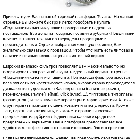
Приветствуем Вас на нашей торговой платформе Tovar.uz. На данной
странице Вы можете быстро и легко подобрать и купить
«Подшипники качения» у наших проверенных и надежных
поставщиков. Все цены на товарные позиции в рубрике «Подшипники
качения в Ташкенте» лично утверждены продавцами и
производителями. Однако, выбрав подходящую позицию, Вам
желательно связаться с продавцом, чтобы уточнить есть ли товар в
наличии и не изменилась ли цена за истекший период.
Широкий диапазон фильтров позволяет Вам максимально точно
сформировать запрос, чтобы купить идеальный вариант в группе
«Подшипники качения» в Ташкенте. При помощи фильтров имеется
возможность конкретизировать поиск, указав страну производителя,
диапазон цен, удобный для Вас вид оплаты (наличный расчет,
перечисление, Payme(Пэйми), Click (Клик), ...), тип товара, тип оплаты
(розница, опт) и его ключевые параметры и характеристики. А также
сгруппировать позиции по цене, новизне или популярности. Кроме
того, перед тем как купить, Вы можете сравнить похожие
предложения из рубрики «Подшипники качения» среди всех
предлагаемых вариантов. Наша платформа предоставляет все
удобства для эффективного поиска и экономии Вашего времени.
Если
Вы предприниматель
, желающий предложить свои товары на