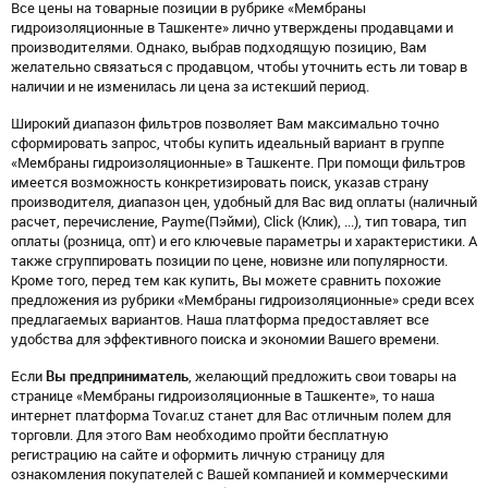
Все цены на товарные позиции в рубрике «Мембраны
гидроизоляционные в Ташкенте» лично утверждены продавцами и
производителями. Однако, выбрав подходящую позицию, Вам
желательно связаться с продавцом, чтобы уточнить есть ли товар в
наличии и не изменилась ли цена за истекший период.
Широкий диапазон фильтров позволяет Вам максимально точно
сформировать запрос, чтобы купить идеальный вариант в группе
«Мембраны гидроизоляционные» в Ташкенте. При помощи фильтров
имеется возможность конкретизировать поиск, указав страну
производителя, диапазон цен, удобный для Вас вид оплаты (наличный
расчет, перечисление, Payme(Пэйми), Click (Клик), ...), тип товара, тип
оплаты (розница, опт) и его ключевые параметры и характеристики. А
также сгруппировать позиции по цене, новизне или популярности.
Кроме того, перед тем как купить, Вы можете сравнить похожие
предложения из рубрики «Мембраны гидроизоляционные» среди всех
предлагаемых вариантов. Наша платформа предоставляет все
удобства для эффективного поиска и экономии Вашего времени.
Если
Вы предприниматель
, желающий предложить свои товары на
странице «Мембраны гидроизоляционные в Ташкенте», то наша
интернет платформа Tovar.uz станет для Вас отличным полем для
торговли. Для этого Вам необходимо пройти бесплатную
регистрацию на сайте и оформить личную страницу для
ознакомления покупателей с Вашей компанией и коммерческими