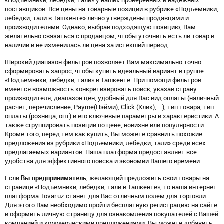
«Подъемники, лебедки, тали» у наших проверенных и надежных
поставщиков. Все цены на товарные позиции в рубрике «Подъемники,
лебедки, тали в Ташкенте» лично утверждены продавцами и
производителями. Однако, выбрав подходящую позицию, Вам
желательно связаться с продавцом, чтобы уточнить есть ли товар в
наличии и не изменилась ли цена за истекший период.
Широкий диапазон фильтров позволяет Вам максимально точно
сформировать запрос, чтобы купить идеальный вариант в группе
«Подъемники, лебедки, тали» в Ташкенте. При помощи фильтров
имеется возможность конкретизировать поиск, указав страну
производителя, диапазон цен, удобный для Вас вид оплаты (наличный
расчет, перечисление, Payme(Пэйми), Click (Клик), ...), тип товара, тип
оплаты (розница, опт) и его ключевые параметры и характеристики. А
также сгруппировать позиции по цене, новизне или популярности.
Кроме того, перед тем как купить, Вы можете сравнить похожие
предложения из рубрики «Подъемники, лебедки, тали» среди всех
предлагаемых вариантов. Наша платформа предоставляет все
удобства для эффективного поиска и экономии Вашего времени.
Если
Вы предприниматель
, желающий предложить свои товары на
странице «Подъемники, лебедки, тали в Ташкенте», то наша интернет
платформа Tovar.uz станет для Вас отличным полем для торговли.
Для этого Вам необходимо пройти бесплатную регистрацию на сайте
и оформить личную страницу для ознакомления покупателей с Вашей
компанией и коммерческими предложениями. Вы можете добавить