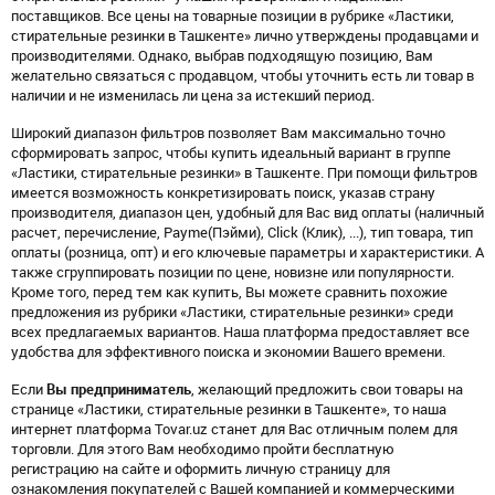
поставщиков. Все цены на товарные позиции в рубрике «Ластики,
стирательные резинки в Ташкенте» лично утверждены продавцами и
производителями. Однако, выбрав подходящую позицию, Вам
желательно связаться с продавцом, чтобы уточнить есть ли товар в
наличии и не изменилась ли цена за истекший период.
Широкий диапазон фильтров позволяет Вам максимально точно
сформировать запрос, чтобы купить идеальный вариант в группе
«Ластики, стирательные резинки» в Ташкенте. При помощи фильтров
имеется возможность конкретизировать поиск, указав страну
производителя, диапазон цен, удобный для Вас вид оплаты (наличный
расчет, перечисление, Payme(Пэйми), Click (Клик), ...), тип товара, тип
оплаты (розница, опт) и его ключевые параметры и характеристики. А
также сгруппировать позиции по цене, новизне или популярности.
Кроме того, перед тем как купить, Вы можете сравнить похожие
предложения из рубрики «Ластики, стирательные резинки» среди
всех предлагаемых вариантов. Наша платформа предоставляет все
удобства для эффективного поиска и экономии Вашего времени.
Если
Вы предприниматель
, желающий предложить свои товары на
странице «Ластики, стирательные резинки в Ташкенте», то наша
интернет платформа Tovar.uz станет для Вас отличным полем для
торговли. Для этого Вам необходимо пройти бесплатную
регистрацию на сайте и оформить личную страницу для
ознакомления покупателей с Вашей компанией и коммерческими