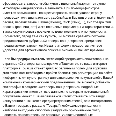
сформировать запрос, чтобы купить идеальный вариант в группе
«Степлеры канцелярские» в Ташкенте. При помощи фильтров
имеется возможность конкретизировать поиск, указав страну
производителя, диапазон цен, удобный для Вас вид оплаты (наличный
расчет, перечисление, Payme(Пэйми), Click (Клик), ...), тип товара, тип
оплаты (розница, опт) и его ключевые параметры и характеристики. А
также сгруппировать позиции по цене, новизне или популярности.
Кроме того, перед тем как купить, Вы можете сравнить похожие
предложения из рубрики «Степлеры канцелярские» среди всех
предлагаемых вариантов. Наша платформа предоставляет все
удобства для эффективного поиска и экономии Вашего времени.
Если
Вы предприниматель
, желающий предложить свои товары на
странице «Степлеры канцелярские в Ташкенте», то наша интернет
платформа Tovar.uz станет для Вас отличным полем для торговли.
Для этого Вам необходимо пройти бесплатную регистрацию на сайте
и оформить личную страницу для ознакомления покупателей с Вашей
компанией и коммерческими предложениями. Вы можете добавить
фотографии в разделе «Степлеры канцелярские», подробные
характеристики и контактные данные, по которым потенциальный
покупатель может с Вами связаться. Стоит отметить, что ввиду
конкуренции в Ташкенте среди предпринимателей, всю информацию
о Ваших товарах в разделе "Товары" необходимо преподнести
наиболее выгодным способом (загрузить оригинальные фото,
написать привлекательное описание, указать подробные