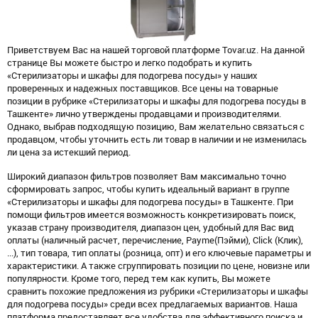
Приветствуем Вас на нашей торговой платформе Tovar.uz. На данной
странице Вы можете быстро и легко подобрать и купить
«Стерилизаторы и шкафы для подогрева посуды» у наших
проверенных и надежных поставщиков. Все цены на товарные
позиции в рубрике «Стерилизаторы и шкафы для подогрева посуды в
Ташкенте» лично утверждены продавцами и производителями.
Однако, выбрав подходящую позицию, Вам желательно связаться с
продавцом, чтобы уточнить есть ли товар в наличии и не изменилась
ли цена за истекший период.
Широкий диапазон фильтров позволяет Вам максимально точно
сформировать запрос, чтобы купить идеальный вариант в группе
«Стерилизаторы и шкафы для подогрева посуды» в Ташкенте. При
помощи фильтров имеется возможность конкретизировать поиск,
указав страну производителя, диапазон цен, удобный для Вас вид
оплаты (наличный расчет, перечисление, Payme(Пэйми), Click (Клик),
...), тип товара, тип оплаты (розница, опт) и его ключевые параметры и
характеристики. А также сгруппировать позиции по цене, новизне или
популярности. Кроме того, перед тем как купить, Вы можете
сравнить похожие предложения из рубрики «Стерилизаторы и шкафы
для подогрева посуды» среди всех предлагаемых вариантов. Наша
платформа предоставляет все удобства для эффективного поиска и